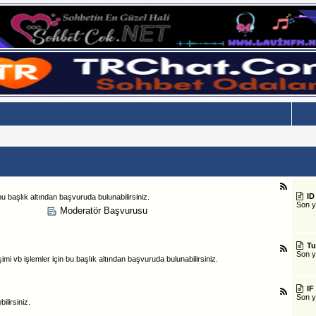
ID
 başlık altından başvuruda bulunabilirsiniz.
Son 
Moderatör Başvurusu
Tu
Son 
i vb işlemler için bu başlık altından başvuruda bulunabilirsiniz.
IF
Son 
ilirsiniz.