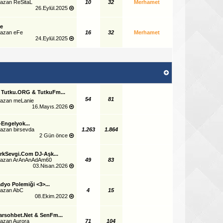
yazan
ReSitaL
10
32
Merhamet
26.Eylül.2025
e
yazan
eFe
16
32
Merhamet
24.Eylül.2025
 Tutku.ORG & TutkuFm...
54
81
yazan
meLanie
16.Mayıs.2026
-Engelyok...
yazan
birsevda
1.263
1.864
2 Gün önce
rkSevgi.Com DJ-Aşk...
yazan
ArAnAnAdAm60
49
83
03.Nisan.2026
dyo Polemiği <3>...
yazan
AbC
4
15
08.Ekim.2022
arsohbet.Net & SenFm...
yazan
Aurora
71
104