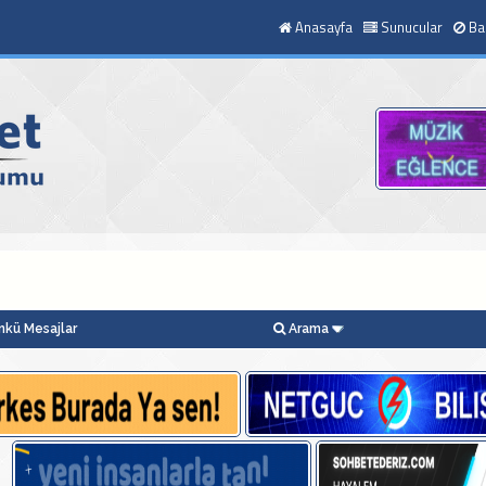
Anasayfa
Sunucular
Ba
kü Mesajlar
Arama