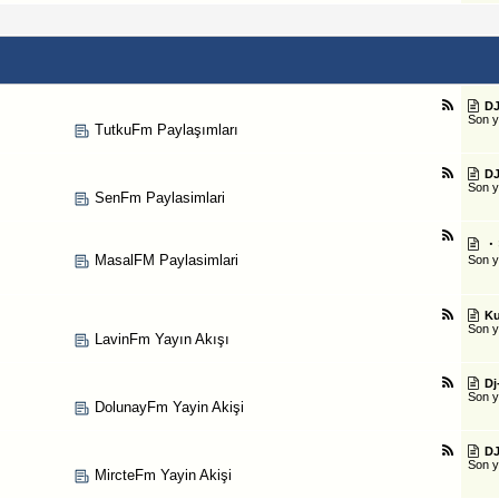
DJ
Son 
TutkuFm Paylaşımları
DJ
Son 
SenFm Paylasimlari
・
MasalFM Paylasimlari
Son 
Ku
Son 
LavinFm Yayın Akışı
Dj
Son 
DolunayFm Yayin Akişi
DJ
Son 
MircteFm Yayin Akişi