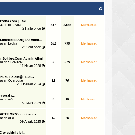
fzona.com | Eski...
yazan
birsevda
417
1.533
Merhamet
2 Hafta önce
tamSohbet.Org DJ-Alımı...
yazan
Ledya
382
799
Merhamet
23 Saat önce
nSohbet.Com Admin Alimi
yazan
SPoNTaNE
96
219
Merhamet
11.Nisan.2026
nucu Polemiği <10>...
yazan
Overdose
12
70
Merhamet
29.Haziran.2024
portaj :...
yazan
aZze
3
18
Merhamet
30.Mart.2024
RCTE.ORG’un İtibarına...
yazan
eFe
15
70
Merhamet
09.Aralık.2025
C'te eskisi gibi...