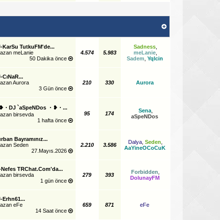
-KarSu TutkuFM'de...
Sadness
,
yazan
meLanie
4.574
5.983
meLanie
,
50 Dakika önce
Sadem
,
Yqlcin
-CıNaR...
yazan
Aurora
210
330
Aurora
3 Gün önce
❥・DJ `aSpeNDos ・❥・...
Sena
,
95
174
yazan
birsevda
aSpeNDos
1 hafta önce
rban Bayramınız...
Dalya
,
Seden
,
yazan
Seden
2.210
3.586
AaYineOCoCuK
27.Mayıs.2026
-Nefes TRChat.Com'da...
Forbidden
,
yazan
birsevda
279
393
DolunayFM
1 gün önce
-Erhn61...
yazan
eFe
659
871
eFe
14 Saat önce