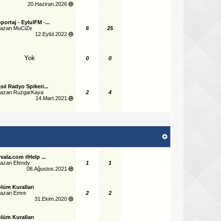
20.Haziran.2026
portaj - EylulFM -...
yazan
MuCiZe
6
25
12.Eylül.2022
Yok
0
0
sıl Radyo Spikeri...
yazan
RuzgarKaya
2
4
14.Mart.2021
rvala.com #Help ...
yazan
Efendy
1
1
08.Ağustos.2021
lüm Kuralları
yazan
Emre
2
2
31.Ekim.2020
lüm Kuralları