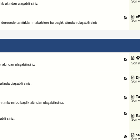
Son 
 altından ulaşabilirsiniz
eF
Son 
 derecede tanıttıkları makalelere bu başlık altından ulaşabilirsiniz.
🎧
Son 
 altından ulaşabilirsiniz
Dj
Son 
ltinda ulaşabilirsiniz.
Tu
Son 
tımlarını bu başlık altından ulaşabilirsiniz.
Ra
bilirsiniz.
Son 
St
Son 