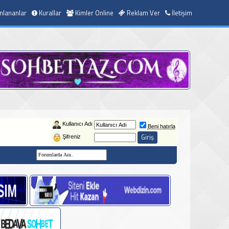
nlananlar
Kurallar
Kimler Online
Reklam Ver
İletişim
Kullanıcı Adı
Beni hatırla
Şifreniz