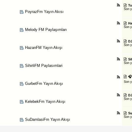
Tu
Son 
PoyrazFm Yayın Akısı
Ha
Son 
Melody FM Paylaşımları
DJ
Son 
HazanFM Yayın Akışı
Sih
Son 
SihirliFM Paylasımlari
🎧
Son 
GurbetFm Yayın Akışı
DJ
Son 
KelebekFm Yayın Akışı
Su
Son 
SuDamlasiFm Yayın Akışı