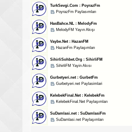
TurkSevgi.Com : PoyrazFm
PoyrazFm Paylasımları
HasBahce.NL : MelodyFm
MelodyFM Yayın Akışı
Vaybe.Net : HazanFM
HazanFm Paylaşımları
SihirliSohbet.Org : SihirliFM
SihirliFM Yayin Akısı
Gurbetyeri.net : GurbetFm
Gurbetyeri.net Paylasimlari
KelebekFinal.Net : KelebekFm
KelebekFinal.Net Paylaşımları
SuDamlasi.net : SuDamlasiFm
SuDamlasi.net Paylaşımları