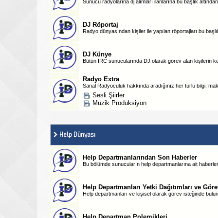
Sunucu radyolarına dj alımları ilanlarına bu başlık altından 
DJ Röportaj
Radyo dünyasından kişiler ile yapılan röportajları bu başlık
DJ Künye
Bütün IRC sunucularında DJ olarak görev alan kişilerin kendi
Radyo Extra
Sanal Radyoculuk hakkında aradığınız her türlü bilgi, maka
Sesli Şiirler
Müzik Prodüksiyon
Help Dünyası
Help Departmanlarından Son Haberler
Bu bölümde sunucuların help departmanlarına ait haberlere 
Help Departmanları Yetki Dağıtımları ve Görev
Help departmanları ve kişisel olarak görev isteğinde bulunan
Help Departman Polemikleri