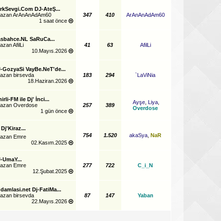
rkSevgi.Com DJ-AteŞ...
yazan
ArAnAnAdAm60
347
410
ArAnAnAdAm60
1 saat önce
sbahce.NL SaRuCa...
yazan
AfilLi
41
63
AfilLi
10.Mayıs.2026
-GozyaSi VayBe.NeT'de...
yazan
birsevda
183
294
`LaViNia
18.Haziran.2026
irli-FM ile Dj' İnci...
Ayşe
,
Liya
,
yazan
Overdose
257
389
Overdose
1 gün önce
 Dj'Kiraz...
754
1.520
akaSya
,
NaR
yazan
Emre
02.Kasım.2025
-UmaY...
yazan
Emre
277
722
C_i_N
12.Şubat.2025
damlasi.net Dj-FatiMa...
yazan
birsevda
87
147
Yaban
22.Mayıs.2026