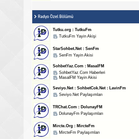
Radyo Özel Bölümü
Tutku.org : TutkuFm
TutkuFm Yayin Akişi
StarSohbet.Net : SenFm
SenFm Yayin Akisi
SohbetYaz.Com : MasalFM
SohbetYaz.Com Haberleri
MasalFM Yayin Akisi
Seviyo.Net : SohbetCok.Net : LavinFm
Seviyo.Net Paylaşımları
TRChat.Com : DolunayFM
DolunayFm Paylaşımları
Mircte.Org : MircteFm
MircteFm Paylaşımları