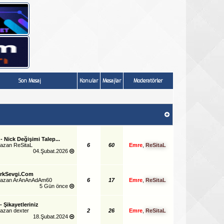
Son Mesaj
Konular
Mesajlar
Moderatörler
 - Nick Değişimi Talep...
yazan
ReSitaL
6
60
Emre
,
ReSitaL
04.Şubat.2026
rkSevgi.Com
yazan
ArAnAnAdAm60
6
17
Emre
,
ReSitaL
5 Gün önce
 - Şikayetleriniz
yazan
dexter
2
26
Emre
,
ReSitaL
18.Şubat.2024