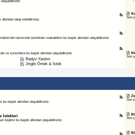
ulaşabilirsiniz.
Ro
Son 
 altından takip edebilirsiniz.
sini ileri derecede tanıttıkları makalelere bu başlık altından ulaşabilirsiniz.
Na
le ve sunumlara bu başlık altından ulaşabilirsiniz.
Son 
Radyo Yardım
Jingle Örnek & İstek
Zi
Son 
bu başlık altından ulaşabilirsiniz.
Bö
 İstekleri
Son 
 kişilere bu başlık altından ulaşabilirsiniz.
Bö