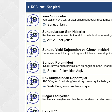
IRC Sunucu Sahipleri
Yeni Sunucular
Yeni açılan veya tekrar aktif edilen sunucuların tanıtımların
Sunucu Tanıtımı
Sunuculardan Son Haberler
Katılımcılar sunucuları hakkındaki son haberleri veya duyur
Ar-Ge Faaliyetler
Sunucu Yetki Dağıtımları ve Görev İstekleri
Sunucuların yetkili veya link, görev talebinde bulunduğu/bu
Sunucu Polemikleri
IRCd Dünyasından polemiklere bu başlık altından ulaşabili
Sunucu Polemikleri Arşivi
IRC Dünyasından Röportajlar
IRC Dünyası üzerinde görev almış, tanınmış kişilerle yapılan
Web Dünyasından Röportajlar
İllegal Faaliyetler
Katılımcılar, aleyhlerine olan illegal ve ahlak dışı davranışl
Extra IRC