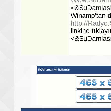
Www.SuDamla
<&SuDamlasiFM
Winamp'tan d
http://Radyo.
linkine tıklayı
<&SuDamlasiFM>
IRCForumda.Net Reklamlar