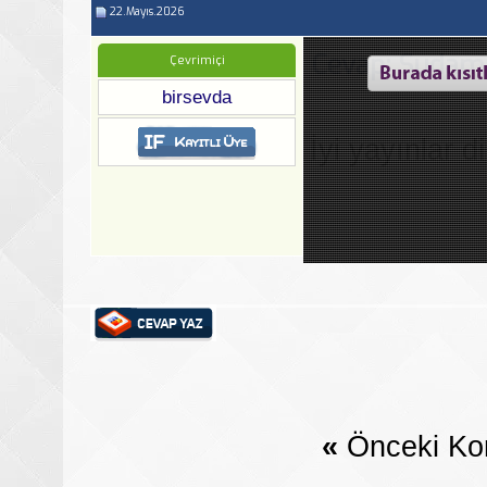
22.Mayıs.2026
Cevap: Sudamla
Çevrimiçi
birsevda
İyi yayınlar di
«
Önceki Ko