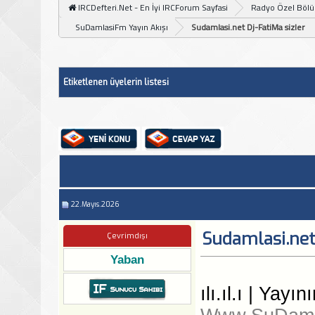
IRCDefteri.Net - En İyi IRCForum Sayfasi
Radyo Özel Böl
SuDamlasiFm Yayın Akışı
Sudamlasi.net Dj-FatiMa sizler
Etiketlenen üyelerin listesi
22.Mayıs.2026
Sudamlasi.net 
Çevrimdışı
Yaban
ılı.ıl.ı | Yay