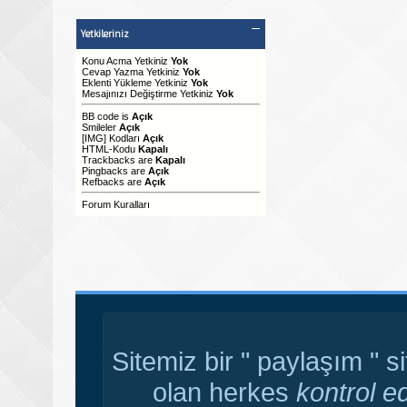
Yetkileriniz
Konu Acma Yetkiniz
Yok
Cevap Yazma Yetkiniz
Yok
Eklenti Yükleme Yetkiniz
Yok
Mesajınızı Değiştirme Yetkiniz
Yok
BB code
is
Açık
Smileler
Açık
[IMG]
Kodları
Açık
HTML-Kodu
Kapalı
Trackbacks
are
Kapalı
Pingbacks
are
Açık
Refbacks
are
Açık
Forum Kuralları
Sitemiz bir " paylaşım " s
olan herkes
kontrol e