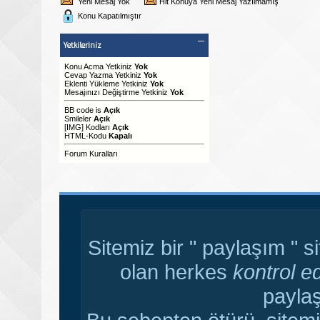
Yeni Mesaj Yok
Hit Konuya Yeni Mesaj Yazılmamış
Konu Kapatılmıştır
Yetkileriniz
Konu Acma Yetkiniz
Yok
Cevap Yazma Yetkiniz
Yok
Eklenti Yükleme Yetkiniz
Yok
Mesajınızı Değiştirme Yetkiniz
Yok
BB code
is
Açık
Smileler
Açık
[IMG]
Kodları
Açık
HTML-Kodu
Kapalı
Forum Kuralları
Sitemiz bir " paylaşım " s
olan herkes
kontrol e
paylaş