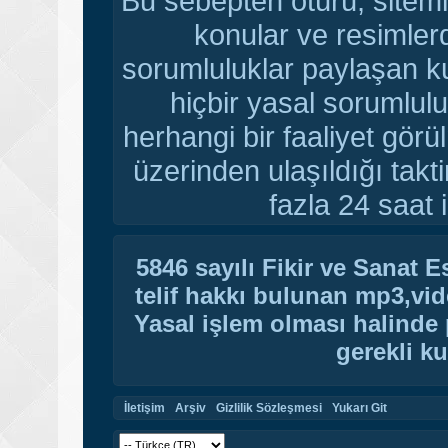
Bu sebepten ötürü, sitemi
konular ve resimler
sorumluluklar paylaşan ku
hiçbir yasal sorumlulu
herhangi bir faaliyet gör
üzerinden ulaşıldığı tak
fazla 24 saat i
5846 sayılı Fikir ve Sanat 
telif hakkı bulunan mp3,vide
Yasal işlem olması halinde p
gerekli ku
İletişim
Arşiv
Gizlilik Sözleşmesi
Yukarı Git