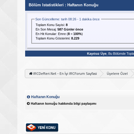
Bölüm Istatistikleri
: Haftanın Konuğu
Son Güncelleme: tarih 08:26 - 1 dakika önce
Toplam Konu Sayisi:
8
En Son Mesaj
:
587 Günler önce
En Hit Konular:
Emre
(
8
=
100%
)
Toplam Konu Gösterimi:
8.229
Kayıtsız Üye
, Bu Bölümde Top
IRCDefteri.Net - En İyi IRCForum Sayfasi
Üyelere Özel
Haftanın Konuğu
Haftanın konuğu hakkında bilgi paylaşımı