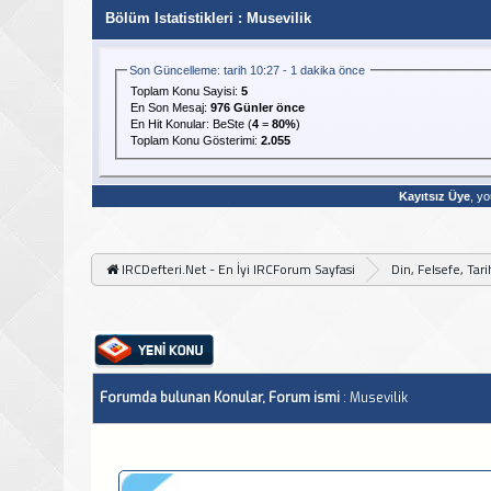
Bölüm Istatistikleri
: Musevilik
Son Güncelleme: tarih 10:27 - 1 dakika önce
Toplam Konu Sayisi:
5
En Son Mesaj
:
976 Günler önce
En Hit Konular:
BeSte
(
4
=
80%
)
Toplam Konu Gösterimi:
2.055
Kayıtsız Üye
, yo
IRCDefteri.Net - En İyi IRCForum Sayfasi
Din, Felsefe, Tar
Forumda bulunan Konular, Forum ismi
: Musevilik