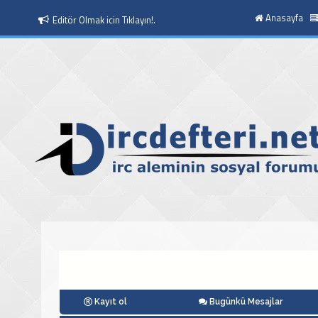
Anasayfa
Editör Olmak icin Tıklayın!.
Kayıt ol
Bugünkü Mesajlar