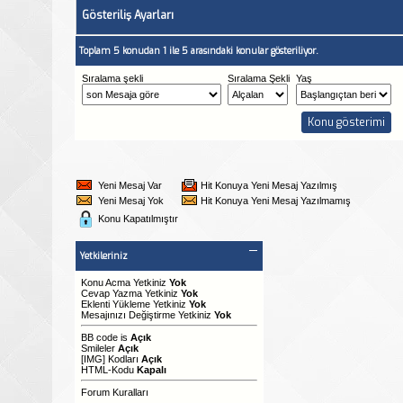
Gösteriliş Ayarları
Toplam 5 konudan 1 ile 5 arasındaki konular gösteriliyor.
Sıralama şekli
Sıralama Şekli
Yaş
Yeni Mesaj Var
Hit Konuya Yeni Mesaj Yazılmış
Yeni Mesaj Yok
Hit Konuya Yeni Mesaj Yazılmamış
Konu Kapatılmıştır
Yetkileriniz
Konu Acma Yetkiniz
Yok
Cevap Yazma Yetkiniz
Yok
Eklenti Yükleme Yetkiniz
Yok
Mesajınızı Değiştirme Yetkiniz
Yok
BB code
is
Açık
Smileler
Açık
[IMG]
Kodları
Açık
HTML-Kodu
Kapalı
Forum Kuralları