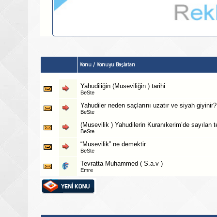
Konu
/
Konuyu Başlatan
Yahudiliğin (Museviliğin ) tarihi
BeSte
Yahudiler neden saçlarını uzatır ve siyah giyinir?
BeSte
(Musevilik ) Yahudilerin Kuranıkerim’de sayılan te
BeSte
“Musevilik” ne demektir
BeSte
Tevratta Muhammed ( S.a.v )
Emre