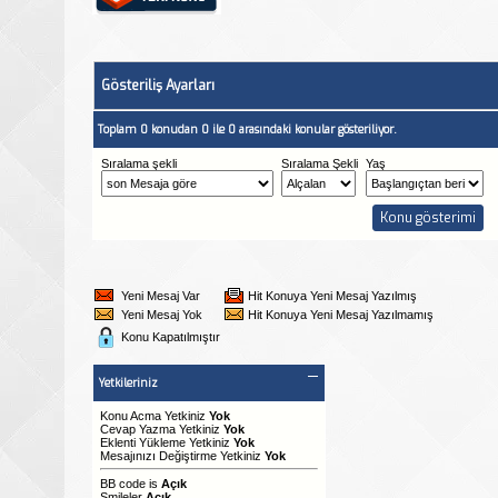
Gösteriliş Ayarları
Toplam 0 konudan 0 ile 0 arasındaki konular gösteriliyor.
Sıralama şekli
Sıralama Şekli
Yaş
Yeni Mesaj Var
Hit Konuya Yeni Mesaj Yazılmış
Yeni Mesaj Yok
Hit Konuya Yeni Mesaj Yazılmamış
Konu Kapatılmıştır
Yetkileriniz
Konu Acma Yetkiniz
Yok
Cevap Yazma Yetkiniz
Yok
Eklenti Yükleme Yetkiniz
Yok
Mesajınızı Değiştirme Yetkiniz
Yok
BB code
is
Açık
Smileler
Açık