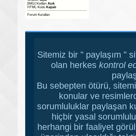
[IMG]
Kodları
Açık
HTML-Kodu
Kapalı
Forum Kuralları
Sitemiz bir " paylaşım " s
olan herkes
kontrol e
paylaş
Bu sebepten ötürü, sitemi
konular ve resimler
sorumluluklar paylaşan ku
hiçbir yasal sorumlulu
herhangi bir faaliyet gör