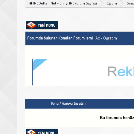
IRCDefteri.Net - En İyi IRCForum Sayfasi
Eğitim
Sına
Forumda bulunan Konular, Forum ismi
: Açık Öğretim
Konu
/
Konuyu Başlatan
Bu forumda henüz