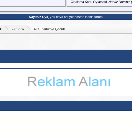
Ortalama Konu Oylamasi:
Henüz Nominal 
Kayıtsız Üye
, you have not yet posted in this forum.
ek
Kadinca
Aile Evlilik ve Çocuk
k