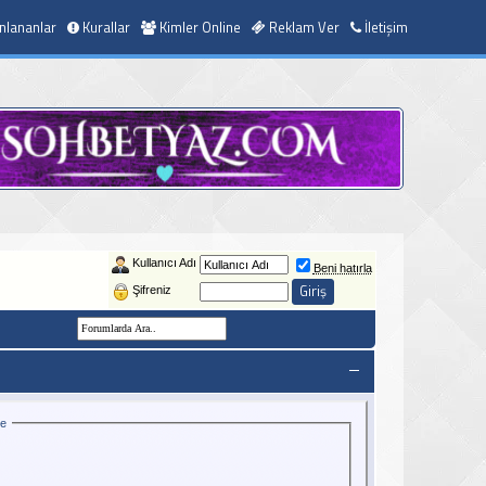
nlananlar
Kurallar
Kimler Online
Reklam Ver
İletişim
Kullanıcı Adı
Beni hatırla
Şifreniz
ce