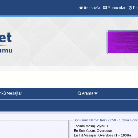
Anasayfa
Sunucular
Ba
kü Mesajlar
Arama
Son Güncelleme: tarih 22:58 - 1 dakika ön
Toplam Mesaj Sayisi:
1
En Son Yazan:
Overdose
En Hit Mesajlar:
Overdose
(
1
=
100%
)