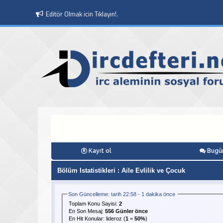
Editör Olmak icin Tıklayın!.
Kayıt ol
Bugün
Bölüm Istatistikleri
: Aile Evlilik ve Çocuk
Son Güncelleme: tarih 22:58 - 1 dakika önce
Toplam Konu Sayisi:
2
En Son Mesaj
:
556 Günler önce
En Hit Konular:
lideroz
(
1
=
50%
)