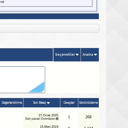
yok
Seçenekler
Arama
Değerlendirme
Son Mesaj
Cevaplar
Görüntüleme
27.Ocak.2025
1
268
Son yazan
Overdose
15.Mart.2019