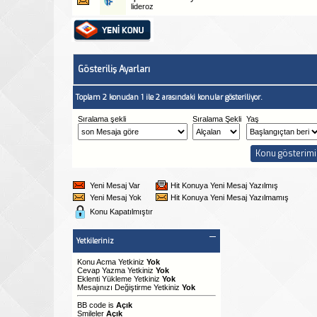
lideroz
Gösteriliş Ayarları
Toplam 2 konudan 1 ile 2 arasındaki konular gösteriliyor.
Sıralama şekli
Sıralama Şekli
Yaş
Yeni Mesaj Var
Hit Konuya Yeni Mesaj Yazılmış
Yeni Mesaj Yok
Hit Konuya Yeni Mesaj Yazılmamış
Konu Kapatılmıştır
Yetkileriniz
Konu Acma Yetkiniz
Yok
Cevap Yazma Yetkiniz
Yok
Eklenti Yükleme Yetkiniz
Yok
Mesajınızı Değiştirme Yetkiniz
Yok
BB code
is
Açık
Smileler
Açık