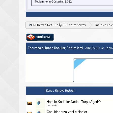
Toplam Konu Gösterimi:
1.392
IRCDefteri.Net - En İyi IRCForum Sayfasi
Kadın ve Erk
Forumda bulunan Konular, Forum ismi
: Aile Evlilik ve Çocu
Konu
/
Konuyu Başlatan
Hamile Kadınlar Neden Turşu Aşerir?
meLanie
Çocuklarınıza yeni elbiseler