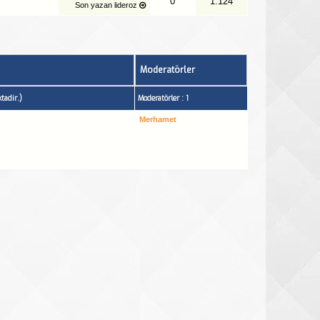
0
1.124
Son yazan
lideroz
Moderatörler
tadir.)
Moderatörler : 1
Merhamet