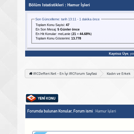
Bölüm Istatistikleri
: Hamur İşleri
Son Güncelleme: tarih 13:11 - 1 dakika önce
Toplam Konu Sayisi:
47
En Son Mesaj
:
5 Günler önce
En Hit Konular:
meLanie
(
21
=
44.68%
)
Toplam Konu Gösterimi:
13.778
Kayıtsız Üye
, yo
IRCDefteri.Net - En İyi IRCForum Sayfasi
Kadın ve Erkek
Forumda bulunan Konular, Forum ismi
: Hamur İşleri