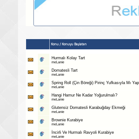
Konu
/
Konuyu Başlatan
Hurmalı Kolay Tart
meLanie
Domatesli Tart
meLanie
Spring Roll (Çin Böreği) Pirinç Yufkasıyla Mı Yapı
meLanie
Hangi Hamur Ne Kadar Yoğurulmalı?
meLanie
Glutensiz Domatesli Karabuğday Ekmeği
meLanie
Brownie Kurabiye
meLanie
İncirli Ve Hurmalı Ravyoli Kurabiye
meLanie