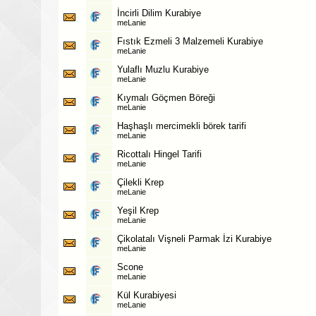
İncirli Dilim Kurabiye
meLanie
Fıstık Ezmeli 3 Malzemeli Kurabiye
meLanie
Yulaflı Muzlu Kurabiye
meLanie
Kıymalı Göçmen Böreği
meLanie
Haşhaşlı mercimekli börek tarifi
meLanie
Ricottalı Hingel Tarifi
meLanie
Çilekli Krep
meLanie
Yeşil Krep
meLanie
Çikolatalı Vişneli Parmak İzi Kurabiye
meLanie
Scone
meLanie
Kül Kurabiyesi
meLanie