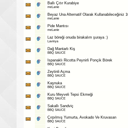
Ballı Çıtır Kurabiye
meLanie
Beyaz Una Alternatif Olarak Kullanabileceğiniz 1
meLanie
Pide Mantısı
meLanie
Laz böreği onuda birakalım şuraya :)
Lavinya
Dağ Mantarlı Kiş
BBQ SAUCE
Ispanaklı Ricotta Peynirli Ponçik Börek
BBQ SAUCE
Zeytinli Açma
BBQ SAUCE
Kaşnuka
BBQ SAUCE
Kuru Meyveli Tepsi Ekmeği
BBQ SAUCE
Sakallı Sandviç
BBQ SAUCE
Çırpılmış Yumurta, Avokado Ve Kruvasan
BBQ SAUCE