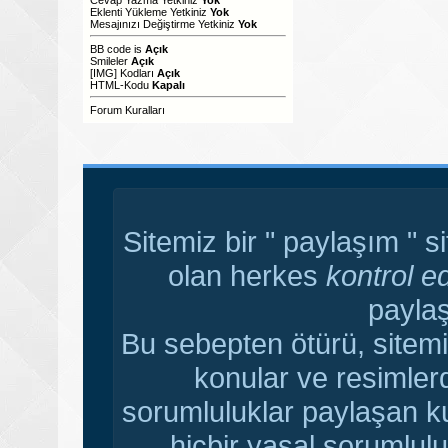
Eklenti Yükleme Yetkiniz
Yok
Mesajınızı Değiştirme Yetkiniz
Yok
BB code
is
Açık
Smileler
Açık
[IMG]
Kodları
Açık
HTML-Kodu
Kapalı
Forum Kuralları
Sitemiz bir " paylaşım " s
olan herkes
kontrol e
paylaş
Bu sebepten ötürü, sitemi
konular ve resimler
sorumluluklar paylaşan ku
hiçbir yasal sorumlulu