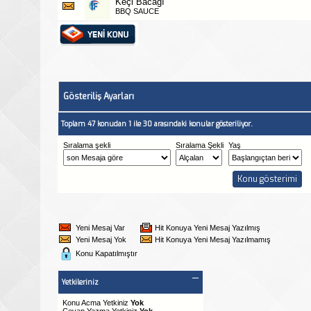
Keçi Bacağı
BBQ SAUCE
Gösteriliş Ayarları
Toplam 47 konudan 1 ile 30 arasındaki konular gösteriliyor.
Sıralama şekli
Sıralama Şekli
Yaş
Yeni Mesaj Var
Hit Konuya Yeni Mesaj Yazılmış
Yeni Mesaj Yok
Hit Konuya Yeni Mesaj Yazılmamış
Konu Kapatılmıştır
Yetkileriniz
Konu Acma Yetkiniz
Yok
Cevap Yazma Yetkiniz
Yok