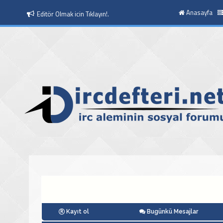
Anasayfa
Moderatör Olmak icin Tıklayın!.
Kayıt ol
Bugünkü Mesajlar