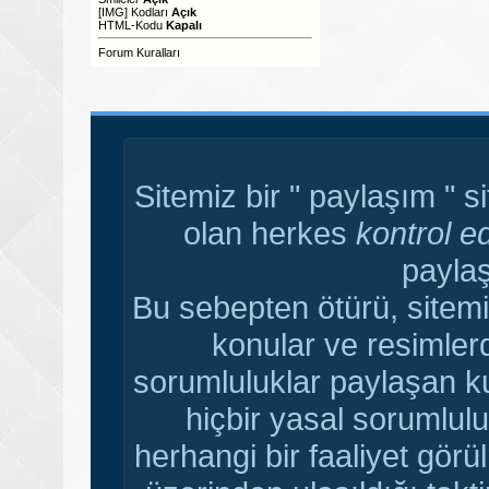
[IMG]
Kodları
Açık
HTML-Kodu
Kapalı
Forum Kuralları
Sitemiz bir " paylaşım " s
olan herkes
kontrol e
paylaş
Bu sebepten ötürü, sitemi
konular ve resimler
sorumluluklar paylaşan ku
hiçbir yasal sorumlulu
herhangi bir faaliyet gör