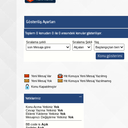
Gösteriliş Ayarları
Toplam 0 konudan 0 ile 0 arasındaki konular gösteriliyor.
Sıralama şekli
Sıralama Şekli
Yaş
Yeni Mesaj Var
Hit Konuya Yeni Mesaj Yazılmış
Yeni Mesaj Yok
Hit Konuya Yeni Mesaj Yazılmamış
Konu Kapatılmıştır
Yetkileriniz
Konu Acma Yetkiniz
Yok
Cevap Yazma Yetkiniz
Yok
Eklenti Yükleme Yetkiniz
Yok
Mesajınızı Değiştirme Yetkiniz
Yok
BB code
is
Açık
Smileler
Açık