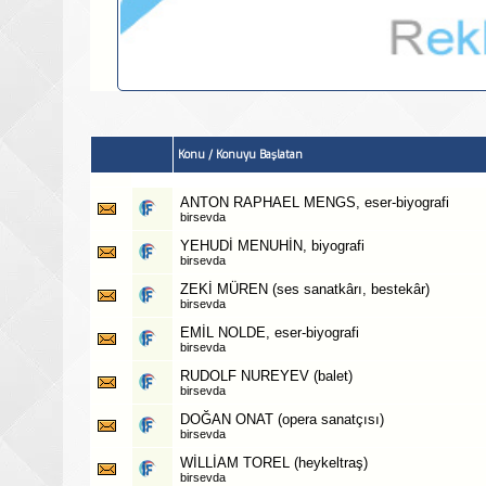
Konu
/
Konuyu Başlatan
ANTON RAPHAEL MENGS, eser-biyografi
birsevda
YEHUDİ MENUHİN, biyografi
birsevda
ZEKİ MÜREN (ses sanatkârı, bestekâr)
birsevda
EMİL NOLDE, eser-biyografi
birsevda
RUDOLF NUREYEV (balet)
birsevda
DOĞAN ONAT (opera sanatçısı)
birsevda
WİLLİAM TOREL (heykeltraş)
birsevda