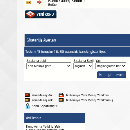
Burcu Güneş Kimdir ?
BeSte
Gösteriliş Ayarları
Toplam 43 konudan 1 ile 30 arasındaki konular gösteriliyor.
Sıralama şekli
Sıralama Şekli
Yaş
Yeni Mesaj Var
Hit Konuya Yeni Mesaj Yazılmış
Yeni Mesaj Yok
Hit Konuya Yeni Mesaj Yazılmamış
Konu Kapatılmıştır
Yetkileriniz
Konu Acma Yetkiniz
Yok
Cevap Yazma Yetkiniz
Yok