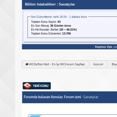
Bölüm Istatistikleri
: Sanatçılar
Son Güncelleme: tarih 18:24 - 1 dakika önce
Toplam Konu Sayisi:
43
En Son Mesaj
:
36 Günler önce
En Hit Konular:
BeSte
(
20
=
46.51%
)
Toplam Konu Gösterimi:
13.706
Kayıtsız Üye
, yo
IRCDefteri.Net - En İyi IRCForum Sayfasi
Güncel
Biy
Forumda bulunan Konular, Forum ismi
: Sanatçılar