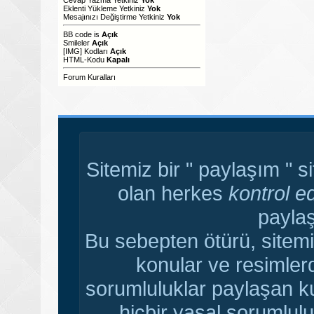
Eklenti Yükleme Yetkiniz
Yok
Mesajınızı Değiştirme Yetkiniz
Yok
BB code
is
Açık
Smileler
Açık
[IMG]
Kodları
Açık
HTML-Kodu
Kapalı
Forum Kuralları
Sitemiz bir " paylaşım " s
olan herkes
kontrol e
paylaş
Bu sebepten ötürü, sitemi
konular ve resimler
sorumluluklar paylaşan ku
hiçbir yasal sorumlulu