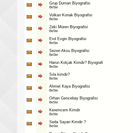
Grup Duman Biyografisi
BeSte
Volkan Konak Biyografisi
BeSte
Zeki Müren Biyografisi
BeSte
Erol Evgin Biyografisi
BeSte
Sezen Aksu Biyografisi
BeSte
Harun Kolçak Kimdir? Biyografi
BeSte
Sıla kimdir?
BeSte
Ahmet Kaya Biyografisi
BeSte
Orhan Gencebay Biyografisi
BeSte
Keremcem Kimdir
BeSte
Seda Sayan Kimdir ?
BeSte