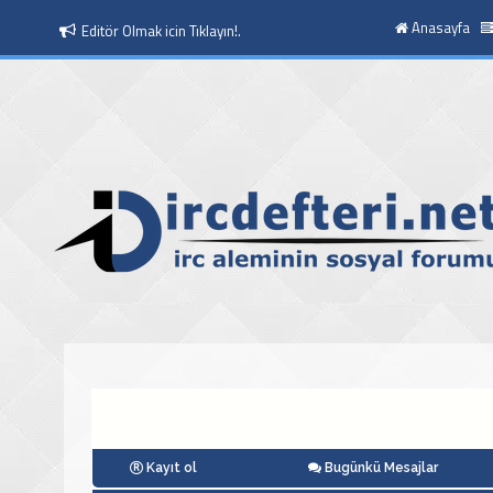
Anasayfa
Moderatör Olmak icin Tıklayın!.
Kayıt ol
Bugünkü Mesajlar