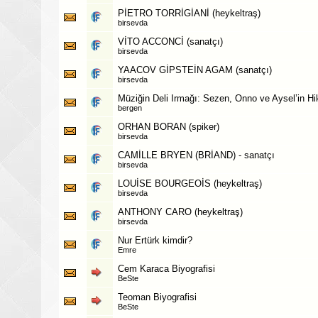
PİETRO TORRİGİANİ (heykeltraş)
birsevda
VİTO ACCONCİ (sanatçı)
birsevda
YAACOV GİPSTEİN AGAM (sanatçı)
birsevda
Müziğin Deli Irmağı: Sezen, Onno ve Aysel’in Hi
bergen
ORHAN BORAN (spiker)
birsevda
CAMİLLE BRYEN (BRİAND) - sanatçı
birsevda
LOUİSE BOURGEOİS (heykeltraş)
birsevda
ANTHONY CARO (heykeltraş)
birsevda
Nur Ertürk kimdir?
Emre
Cem Karaca Biyografisi
BeSte
Teoman Biyografisi
BeSte