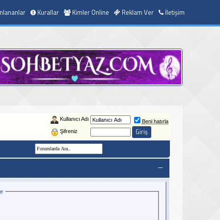
nlananlar
Kurallar
Kimler Online
Reklam Ver
İletişim
Kullanıcı Adı
Beni hatırla
Şifreniz
ce