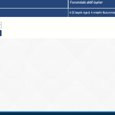
Forumdaki aktif üyeler
4 (0 kayıtlı üye & 4 misafir Bulunmak