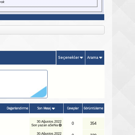
yok
Seçenekler
Arama
Değerlendirme
Son Mesaj
Cevaplar
Görüntüleme
30.Ağustos.2022
0
354
Son yazan
aSeNa
30.Ağustos.2022