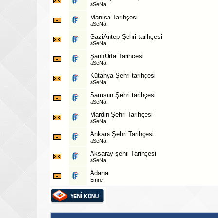
aSeNa
Manisa Tarihçesi
aSeNa
GaziAntep Şehri tarihçesi
aSeNa
ŞanlıUrfa Tarihcesi
aSeNa
Kütahya Şehri tarihçesi
aSeNa
Samsun Şehri tarihçesi
aSeNa
Mardin Şehri Tarihçesi
aSeNa
Ankara Şehri Tarihçesi
aSeNa
Aksaray şehri Tarihçesi
aSeNa
Adana
Emre