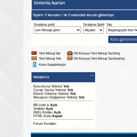
Gösteriliş Ayarları
Toplam 11 konudan 1 ile 11 arasındaki konular gösteriliyor.
Sıralama şekli
Sıralama Şekli
Yaş
Yeni Mesaj Var
Hit Konuya Yeni Mesaj Yazılmış
Yeni Mesaj Yok
Hit Konuya Yeni Mesaj Yazılmamış
Konu Kapatılmıştır
Yetkileriniz
Konu Acma Yetkiniz
Yok
Cevap Yazma Yetkiniz
Yok
Eklenti Yükleme Yetkiniz
Yok
Mesajınızı Değiştirme Yetkiniz
Yok
BB code
is
Açık
Smileler
Açık
[IMG]
Kodları
Açık
HTML-Kodu
Kapalı
Forum Kuralları