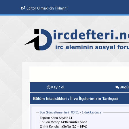
Editör Olmak icin Tıklayın!.
Moderatör Olmak icin Tıklayın!.
Kayıt ol
Bugün
Bölüm Istatistikleri
: İl ve İlçelerimizin Tarihçesi
Son Güncelleme: tarih 03:51 - 1 dakika önce
Toplam Konu Sayisi:
11
En Son Mesaj
:
1436 Günler önce
En Hit Konular:
aSeNa
(
10
=
91%
)