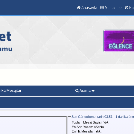
Anasayfa
Sunucular
Ba
kü Mesajlar
Arama
Son Güncelleme: tarih 03:51 - 1 dakika ön
Toplam Mesaj Sayisi:
Yok.
En Son Yazan:
aSeNa
En Hit Mesajlar:
Yok.