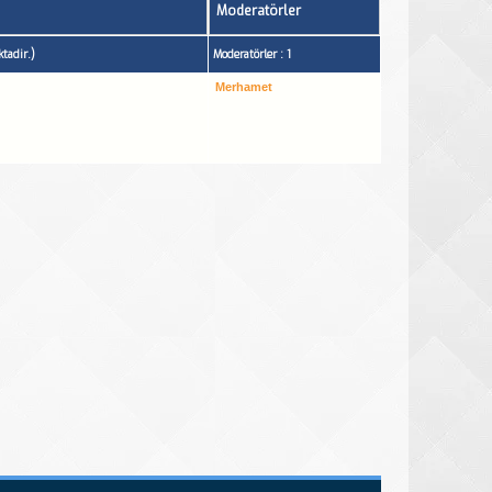
Moderatörler
tadir.)
Moderatörler : 1
Merhamet