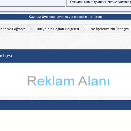
Ortalama Konu Oylamasi:
Henüz Nominal 
Kayıtsız Üye
, you have not yet posted in this forum.
Tarih ve Coğrafya
Türkiye'nin Coğrafi Bölgeleri
İl ve İlçelerimizin Tarihçesi
arihçesi