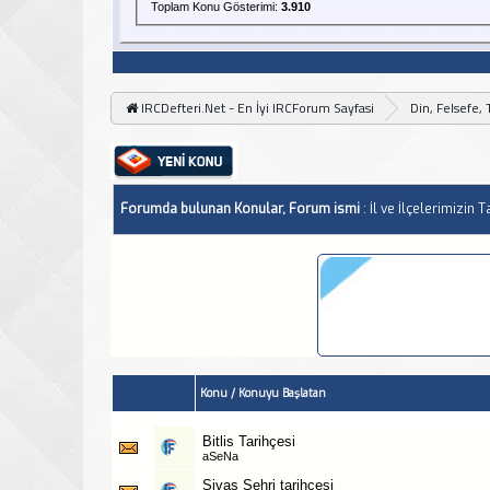
Toplam Konu Gösterimi:
3.910
IRCDefteri.Net - En İyi IRCForum Sayfasi
Din, Felsefe, 
Forumda bulunan Konular, Forum ismi
: İl ve İlçelerimizin T
Konu
/
Konuyu Başlatan
Bitlis Tarihçesi
aSeNa
Sivas Şehri tarihçesi