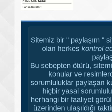
HTML-Kodu
Kapalı
Forum Kuralları
Sitemiz bir " paylaşım " s
olan herkes
kontrol e
paylaş
Bu sebepten ötürü, sitemi
konular ve resimler
sorumluluklar paylaşan ku
hiçbir yasal sorumlulu
herhangi bir faaliyet gör
üzerinden ulaşıldığı tak