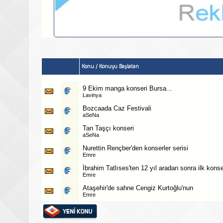
Konu
/
Konuyu Başlatan
9 Ekim manga konseri Bursa...
Lavinya
Bozcaada Caz Festivali
aSeNa
Tan Taşçı konseri
aSeNa
Nurettin Rençber'den konserler serisi
Emre
İbrahim Tatlıses'ten 12 yıl aradan sonra ilk kons
Emre
Ataşehir'de sahne Cengiz Kurtoğlu'nun
Emre