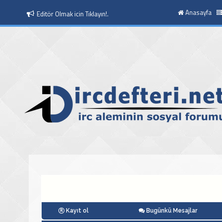
Anasayfa
Editör Olmak icin Tıklayın!.
Kayıt ol
Bugünkü Mesajlar