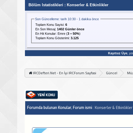
Bölüm Istatistikleri
: Konserler & Etkinlikler
Son Güncelleme: tarih 10:30 - 1 dakika önce
Toplam Konu Sayisi:
6
En Son Mesaj
:
1402 Günler önce
En Hit Konular:
Emre
(
3
=
50%
)
Toplam Konu Gösterimi:
3.125
Kayıtsız Üye
, yo
IRCDefteri.Net - En İyi IRCForum Sayfasi
Güncel
Müz
Forumda bulunan Konular, Forum ismi
: Konserler & Etkinlikler