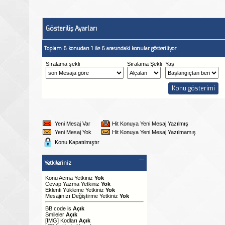
Gösteriliş Ayarları
Toplam 6 konudan 1 ile 6 arasındaki konular gösteriliyor.
Sıralama şekli
Sıralama Şekli
Yaş
Yeni Mesaj Var
Hit Konuya Yeni Mesaj Yazılmış
Yeni Mesaj Yok
Hit Konuya Yeni Mesaj Yazılmamış
Konu Kapatılmıştır
Yetkileriniz
Konu Acma Yetkiniz
Yok
Cevap Yazma Yetkiniz
Yok
Eklenti Yükleme Yetkiniz
Yok
Mesajınızı Değiştirme Yetkiniz
Yok
BB code
is
Açık
Smileler
Açık
[IMG]
Kodları
Açık