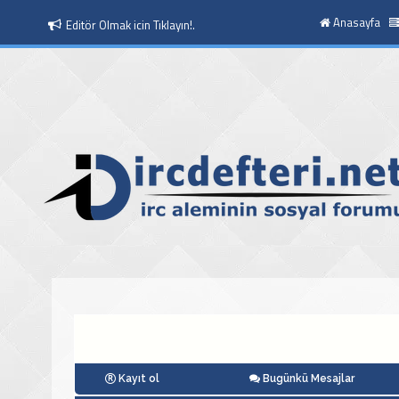
Anasayfa
Editör Olmak icin Tıklayın!.
Kayıt ol
Bugünkü Mesajlar