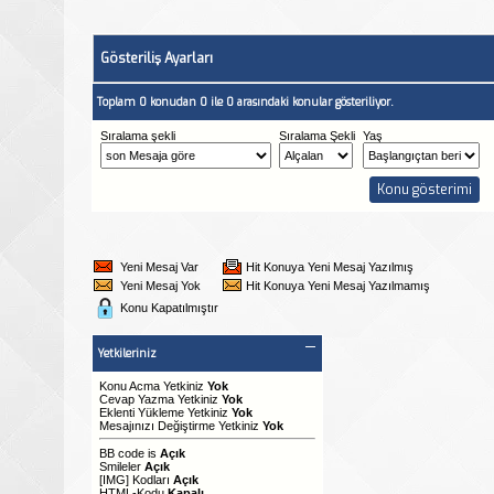
Gösteriliş Ayarları
Toplam 0 konudan 0 ile 0 arasındaki konular gösteriliyor.
Sıralama şekli
Sıralama Şekli
Yaş
Yeni Mesaj Var
Hit Konuya Yeni Mesaj Yazılmış
Yeni Mesaj Yok
Hit Konuya Yeni Mesaj Yazılmamış
Konu Kapatılmıştır
Yetkileriniz
Konu Acma Yetkiniz
Yok
Cevap Yazma Yetkiniz
Yok
Eklenti Yükleme Yetkiniz
Yok
Mesajınızı Değiştirme Yetkiniz
Yok
BB code
is
Açık
Smileler
Açık
[IMG]
Kodları
Açık
HTML-Kodu
Kapalı