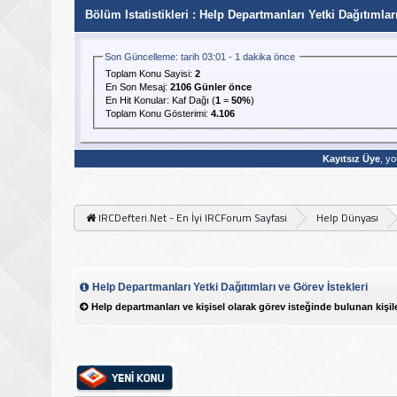
Bölüm Istatistikleri
: Help Departmanları Yetki Dağıtımları
Son Güncelleme: tarih 03:01 - 1 dakika önce
Toplam Konu Sayisi:
2
En Son Mesaj
:
2106 Günler önce
En Hit Konular:
Kaf Dağı
(
1
=
50%
)
Toplam Konu Gösterimi:
4.106
Kayıtsız Üye
, yo
IRCDefteri.Net - En İyi IRCForum Sayfasi
Help Dünyası
Help Departmanları Yetki Dağıtımları ve Görev İstekleri
Help departmanları ve kişisel olarak görev isteğinde bulunan kişile