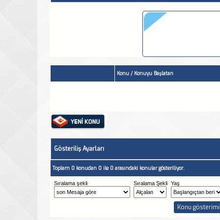
Konu
/
Konuyu Başlatan
Gösteriliş Ayarları
Toplam 0 konudan 0 ile 0 arasındaki konular gösteriliyor.
Sıralama şekli
Sıralama Şekli
Yaş