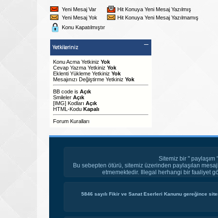
Yeni Mesaj Var
Hit Konuya Yeni Mesaj Yazılmış
Yeni Mesaj Yok
Hit Konuya Yeni Mesaj Yazılmamış
Konu Kapatılmıştır
Yetkileriniz
Konu Acma Yetkiniz
Yok
Cevap Yazma Yetkiniz
Yok
Eklenti Yükleme Yetkiniz
Yok
Mesajınızı Değiştirme Yetkiniz
Yok
BB code
is
Açık
Smileler
Açık
[IMG]
Kodları
Açık
HTML-Kodu
Kapalı
Forum Kuralları
Sitemiz bir " paylaşım 
Bu sebepten ötürü, sitemiz üzerinden paylaşılan mesajl
etmemektedir. Illegal herhangi bir faaliyet g
5846 sayılı Fikir ve Sanat Eserleri Kanunu gereğince site