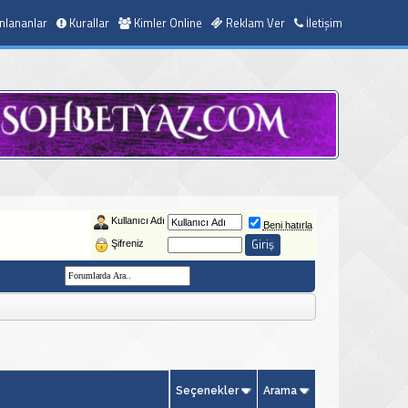
nlananlar
Kurallar
Kimler Online
Reklam Ver
İletişim
Kullanıcı Adı
Beni hatırla
Şifreniz
Seçenekler
Arama