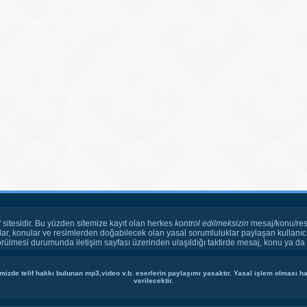
" sitesidir. Bu yüzden sitemize kayıt olan herkes
kontrol edilmeksizin
mesaj/konu/res
ar, konular ve resimlerden doğabilecek olan yasal sorumluluklar paylaşan kullanıcı
örülmesi durumunda iletişim sayfası üzerinden ulaşıldığı taktirde mesaj, konu ya da r
mizde telif hakkı bulunan mp3,video v.b. eserlerin paylaşımı yasaktır. Yasal işlem olması hal
verilecektir.