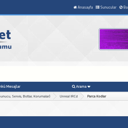
Anasayfa
Sunucular
Ba
kü Mesajlar
Arama
unucu, Servis, Botlar, Korumalar)
Unreal IRCd
Parca Kodlar