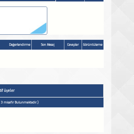
Değerlendirme
Son Mesaj
Cevaplar
Görüntüleme
if üyeler
& 3 misafir Bulunmaktadir.)