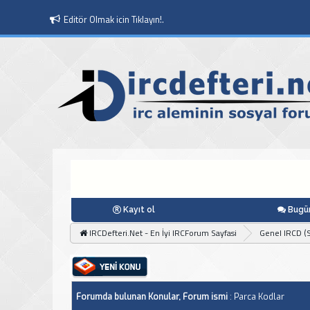
Editör Olmak icin Tıklayın!.
Kayıt ol
Bugün
IRCDefteri.Net - En İyi IRCForum Sayfasi
Genel IRCD (S
Forumda bulunan Konular, Forum ismi
: Parca Kodlar