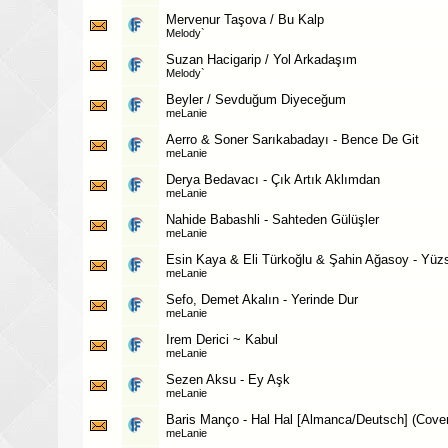
Mervenur Taşova / Bu Kalp
Melody`
Suzan Hacigarip / Yol Arkadaşım
Melody`
Beyler / Sevduğum Diyeceğum
meLanie
Aerro & Soner Sarıkabadayı - Bence De Git
meLanie
Derya Bedavacı - Çık Artık Aklımdan
meLanie
Nahide Babashli - Sahteden Gülüşler
meLanie
Esin Kaya & Eli Türkoğlu & Şahin Ağasoy - Yüz
meLanie
Sefo, Demet Akalın - Yerinde Dur
meLanie
Irem Derici ~ Kabul
meLanie
Sezen Aksu - Ey Aşk
meLanie
Baris Manço - Hal Hal [Almanca/Deutsch] (Cover
meLanie