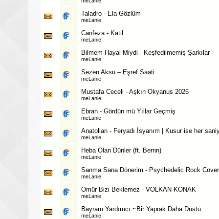
meLanie
Taladro - Ela Gözlüm
meLanie
Canfeza - Katil
meLanie
Bilmem Hayal Miydi - Keşfedilmemiş Şarkılar
meLanie
Sezen Aksu – Eşref Saati
meLanie
Mustafa Ceceli - Aşkın Okyanus 2026
meLanie
Ebran - Gördün mü Yıllar Geçmiş
meLanie
Anatolian - Feryadı İsyanım | Kusur ise her sani
meLanie
Heba Olan Dünler (ft. Berrin)
meLanie
Sanma Sana Dönerim - Psychedelic Rock Cover
meLanie
Ömür Bizi Beklemez - VOLKAN KONAK
meLanie
Bayram Yardımcı ~Bir Yaprak Daha Düstü
meLanie