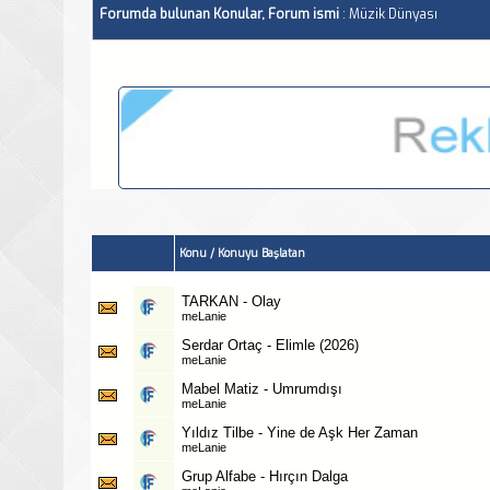
Forumda bulunan Konular, Forum ismi
: Müzik Dünyası
Konu
/
Konuyu Başlatan
TARKAN - Olay
meLanie
Serdar Ortaç - Elimle (2026)
meLanie
Mabel Matiz - Umrumdışı
meLanie
Yıldız Tilbe - Yine de Aşk Her Zaman
meLanie
Grup Alfabe - Hırçın Dalga