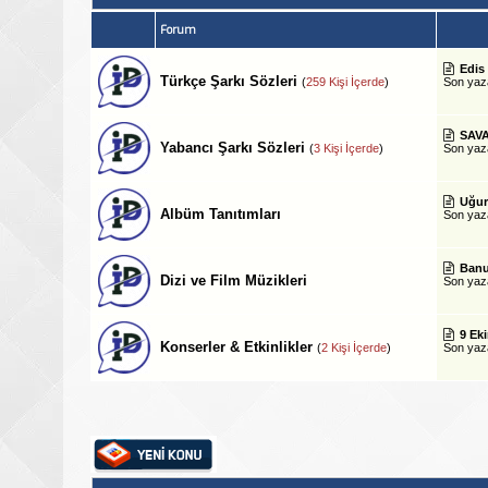
Forum
Edis 
Türkçe Şarkı Sözleri
(
259 Kişi İçerde
)
Son ya
SAVA
Yabancı Şarkı Sözleri
(
3 Kişi İçerde
)
Son ya
Uğur
Albüm Tanıtımları
Son ya
Banu
Dizi ve Film Müzikleri
Son ya
9 Ek
Konserler & Etkinlikler
(
2 Kişi İçerde
)
Son ya