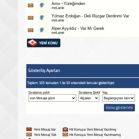
Amo ~Yüreğimden
meLanie
Yılmaz Erdoğan - Deli Rüzgar Derdinmi Var
meLanie
Alper Ayyıldız - Var Mı Gerek
meLanie
Gösteriliş Ayarları
Toplam 105 konudan 1 ile 30 arasındaki konular gösteriliyor.
Sıralama şekli
Sıralama Şekli
Yaş
Yeni Mesaj Var
Hit Konuya Yeni Mesaj Yazılmış
Yeni Mesaj Yok
Hit Konuya Yeni Mesaj Yazılmamış