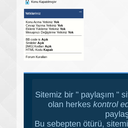
Konu Kapatılmıştır
Yetkileriniz
Konu Acma Yetkiniz
Yok
Cevap Yazma Yetkiniz
Yok
Eklenti Yükleme Yetkiniz
Yok
Mesajınızı Değiştirme Yetkiniz
Yok
BB code
is
Açık
Smileler
Açık
[IMG]
Kodları
Açık
HTML-Kodu
Kapalı
Forum Kuralları
Sitemiz bir " paylaşım " s
olan herkes
kontrol e
paylaş
Bu sebepten ötürü, sitemi