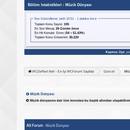
Bölüm Istatistikleri
: Müzik Dünyası
Son Güncelleme: tarih 10:51 - 1 dakika önce
Toplam Konu Sayisi:
105
En Son Mesaj
:
29 Günler önce
En Hit Konular:
Emre
(
54
=
51.43%
)
Toplam Konu Gösterimi:
30.220
Kayıtsız Üye
, yo
IRCDefteri.Net - En İyi IRCForum Sayfasi
Güncel
Müz
Müzik Dünyası
Müzik dünyasına dair tüm konulara bu başlık altından ulaşabilirsi
Alt Forum
: Müzik Dünyası