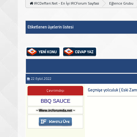
IRCDefteri.Net - En İyi IRCForum Sayfasi
Eğlence Grubu
Etiketlenen üyelerin listesi
22.Eylül.2022
Geçmişe yolculuk ( Eski Zama
Çevrimdışı
BBQ SAUCE
~ Www.ircforumda.net ~