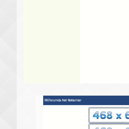
IRCForumda.Net Reklamlar