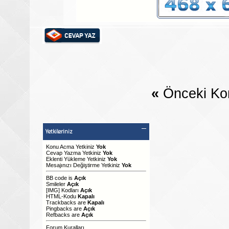
«
Önceki Ko
Yetkileriniz
Konu Acma Yetkiniz
Yok
Cevap Yazma Yetkiniz
Yok
Eklenti Yükleme Yetkiniz
Yok
Mesajınızı Değiştirme Yetkiniz
Yok
BB code
is
Açık
Smileler
Açık
[IMG]
Kodları
Açık
HTML-Kodu
Kapalı
Trackbacks
are
Kapalı
Pingbacks
are
Açık
Refbacks
are
Açık
Forum Kuralları