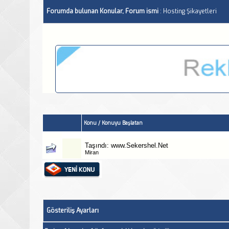
Forumda bulunan Konular, Forum ismi
: Hosting Şikayetleri
Konu
/
Konuyu Başlatan
Taşındı:
www.Sekershel.Net
Miran
Gösteriliş Ayarları