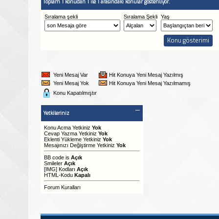
Toplam 1 konudan 1 ile 1 arasındaki konular gösteriliyor.
Sıralama şekli
Sıralama Şekli
Yaş
Yeni Mesaj Var
Hit Konuya Yeni Mesaj Yazılmış
Yeni Mesaj Yok
Hit Konuya Yeni Mesaj Yazılmamış
Konu Kapatılmıştır
Yetkileriniz
Konu Acma Yetkiniz
Yok
Cevap Yazma Yetkiniz
Yok
Eklenti Yükleme Yetkiniz
Yok
Mesajınızı Değiştirme Yetkiniz
Yok
BB code
is
Açık
Smileler
Açık
[IMG]
Kodları
Açık
HTML-Kodu
Kapalı
Forum Kuralları