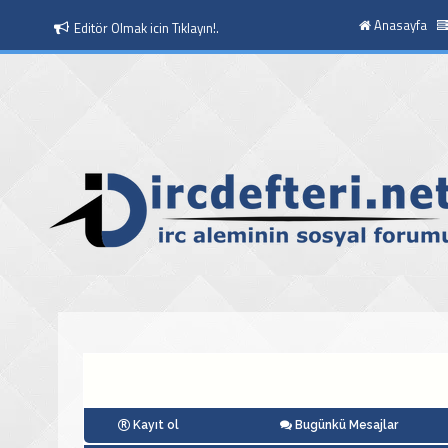
Anasayfa
Editör Olmak icin Tıklayın!.
Kayıt ol
Bugünkü Mesajlar