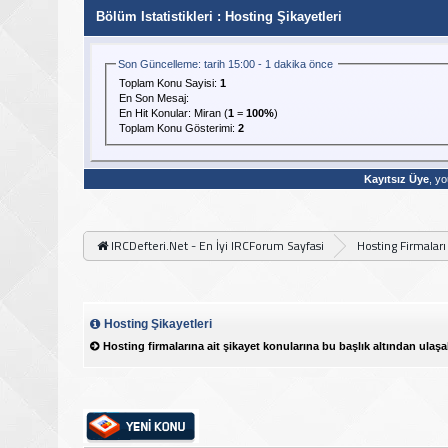
Bölüm Istatistikleri
: Hosting Şikayetleri
Son Güncelleme: tarih 15:00 - 1 dakika önce
Toplam Konu Sayisi:
1
En Son Mesaj
:
En Hit Konular:
Miran
(
1
=
100%
)
Toplam Konu Gösterimi:
2
Kayıtsız Üye
, yo
IRCDefteri.Net - En İyi IRCForum Sayfasi
Hosting Firmaları
Hosting Şikayetleri
Hosting firmalarına ait şikayet konularına bu başlık altından ulaşab