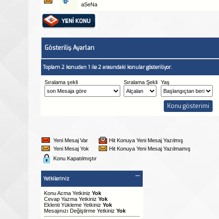
aSeNa
Gösteriliş Ayarları
Toplam 2 konudan 1 ile 2 arasındaki konular gösteriliyor.
Sıralama şekli
Sıralama Şekli
Yaş
Yeni Mesaj Var
Hit Konuya Yeni Mesaj Yazılmış
Yeni Mesaj Yok
Hit Konuya Yeni Mesaj Yazılmamış
Konu Kapatılmıştır
Yetkileriniz
Konu Acma Yetkiniz
Yok
Cevap Yazma Yetkiniz
Yok
Eklenti Yükleme Yetkiniz
Yok
Mesajınızı Değiştirme Yetkiniz
Yok