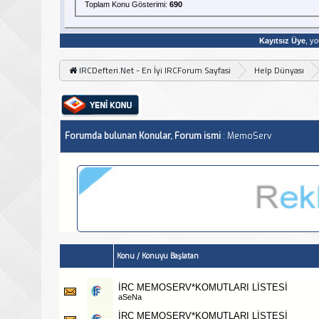
Toplam Konu Gösterimi:
690
Kayıtsız Üye
, yo
IRCDefteri.Net - En İyi IRCForum Sayfasi
Help Dünyası
Forumda bulunan Konular, Forum ismi
: MemoServ
Konu
/
Konuyu Başlatan
İRC MEMOSERV*KOMUTLARI LİSTESİ
aSeNa
İRC MEMOSERV*KOMUTLARI LİSTESİ