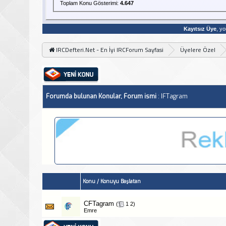
Toplam Konu Gösterimi:
4.647
Kayıtsız Üye
, yo
IRCDefteri.Net - En İyi IRCForum Sayfasi
Üyelere Özel
Forumda bulunan Konular, Forum ismi
: IFTagram
Konu
/
Konuyu Başlatan
CFTagram
‎
(
1
2
)
Emre