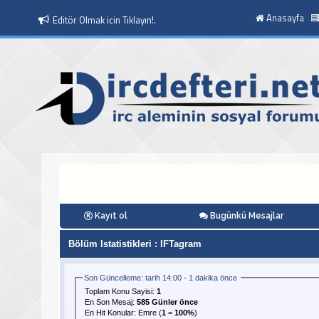
Anasayfa
Editör Olmak icin Tıklayın!.
Kayıt ol
Bugünkü Mesajlar
Bölüm Istatistikleri
: IFTagram
Son Güncelleme: tarih 14:00 - 1 dakika önce
Toplam Konu Sayisi:
1
En Son Mesaj
:
585 Günler önce
En Hit Konular:
Emre
(
1
=
100%
)