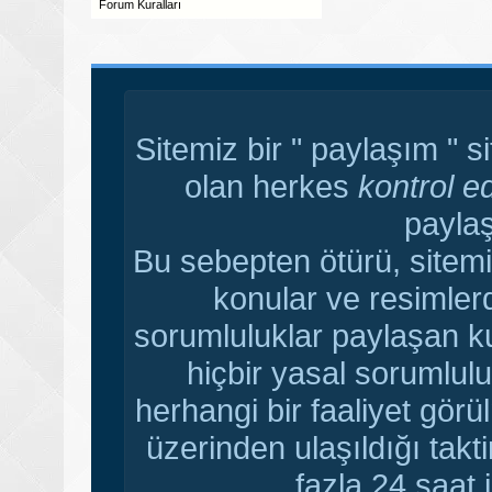
Forum Kuralları
Sitemiz bir " paylaşım " s
olan herkes
kontrol e
paylaş
Bu sebepten ötürü, sitemi
konular ve resimler
sorumluluklar paylaşan ku
hiçbir yasal sorumlulu
herhangi bir faaliyet gör
üzerinden ulaşıldığı tak
fazla 24 saat i