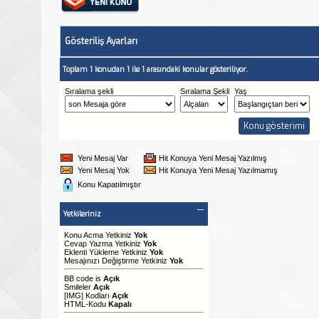
Gösteriliş Ayarları
Toplam 1 konudan 1 ile 1 arasındaki konular gösteriliyor.
Sıralama şekli
Sıralama Şekli
Yaş
Yeni Mesaj Var
Hit Konuya Yeni Mesaj Yazılmış
Yeni Mesaj Yok
Hit Konuya Yeni Mesaj Yazılmamış
Konu Kapatılmıştır
Yetkileriniz
Konu Acma Yetkiniz
Yok
Cevap Yazma Yetkiniz
Yok
Eklenti Yükleme Yetkiniz
Yok
Mesajınızı Değiştirme Yetkiniz
Yok
BB code
is
Açık
Smileler
Açık
[IMG]
Kodları
Açık
HTML-Kodu
Kapalı