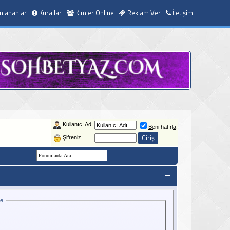
nlananlar
Kurallar
Kimler Online
Reklam Ver
İletişim
Kullanıcı Adı
Beni hatırla
Şifreniz
ce