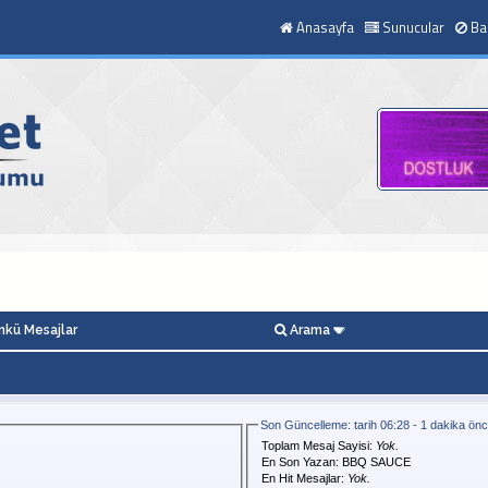
Anasayfa
Sunucular
Ba
kü Mesajlar
Arama
Son Güncelleme: tarih 06:28 - 1 dakika ön
Toplam Mesaj Sayisi:
Yok.
En Son Yazan:
BBQ SAUCE
En Hit Mesajlar:
Yok.