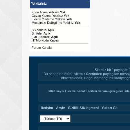
Yetkileriniz
Konu Acma Yetkiniz
Yok
Cevap Yazma Yetkiniz
Yok
Eklenti Yükleme Yetkiniz
Yok
Mesajınızı Değiştirme Yetkiniz
Yok
BB code
is
Açık
Smileler
Açık
[IMG]
Kodları
Açık
HTML-Kodu
Kapalı
Forum Kuralları
Sitemiz bir " paylaşım 
Bu sebepten ötürü, sitemiz üzerinden paylaşılan mesajl
etmemektedir. Illegal herhangi bir faaliyet g
5846 sayılı Fikir ve Sanat Eserleri Kanunu gereğince site
İletişim
Arşiv
Gizlilik Sözleşmesi
Yukarı Git