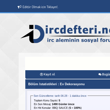
Editör Olmak icin Tıklayın!.
Kayıt ol
Bugün
Bölüm Istatistikleri
: Ev Dekorasyonu
Son Güncelleme: tarih 06:28 - 1 dakika önce
Toplam Konu Sayisi:
5
En Son Mesaj
:
1490 Günler önce
En Hit Konular:
BBQ SAUCE
(
5
=
100%
)