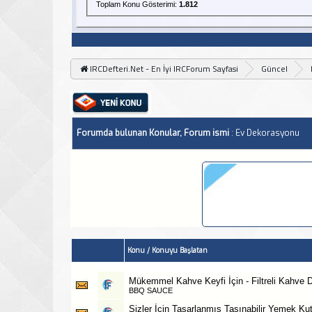
Toplam Konu Gösterimi:
1.812
IRCDefteri.Net - En İyi IRCForum Sayfasi
Güncel
Forumda bulunan Konular, Forum ismi
: Ev Dekorasyonu
Konu
/
Konuyu Başlatan
Mükemmel Kahve Keyfi İçin - Filtreli Kahve D
BBQ SAUCE
Sizler İçin Tasarlanmış Taşınabilir Yemek Ku