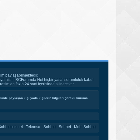
im paylaşabilmektedir.
ya aittir. IRCForumda.Net hiçbir yasal sorumluluk kabul
esim en fazla 24 saat içerisinde silinecektir.
inde paylaşan kişi yada kişilerin bilgileri gerekli kuruma
Sohbetcok.net
Teknosa
Sohbet
Sohbet
MobilSohbet