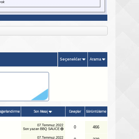
yok
Seçenekler
Arama
eğerlendirme
Son Mesaj
Cevaplar
Görüntüleme
07.Temmuz.2022
0
466
Son yazan
BBQ SAUCE
07.Temmuz.2022