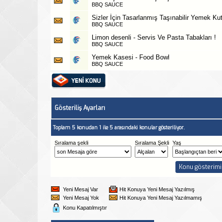
BBQ SAUCE
Sizler İçin Tasarlanmış Taşınabilir Yemek Ku
BBQ SAUCE
Limon desenli - Servis Ve Pasta Tabakları !
BBQ SAUCE
Yemek Kasesi - Food Bowl
BBQ SAUCE
Gösteriliş Ayarları
Toplam 5 konudan 1 ile 5 arasındaki konular gösteriliyor.
Sıralama şekli
Sıralama Şekli
Yaş
Yeni Mesaj Var
Hit Konuya Yeni Mesaj Yazılmış
Yeni Mesaj Yok
Hit Konuya Yeni Mesaj Yazılmamış
Konu Kapatılmıştır