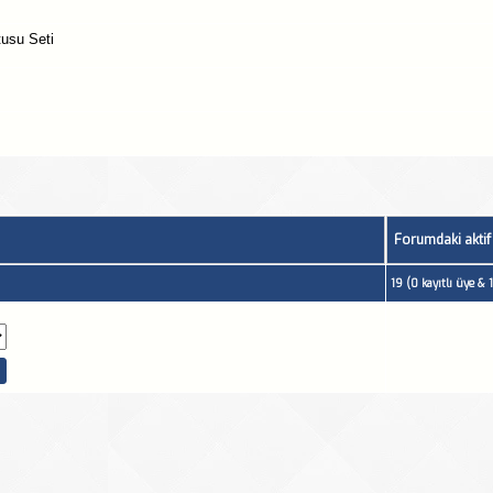
tusu Seti
Forumdaki aktif
19 (0 kayıtlı üye &