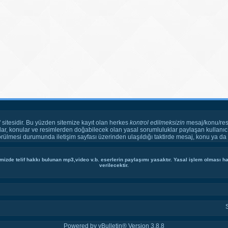
" sitesidir. Bu yüzden sitemize kayıt olan herkes
kontrol edilmeksizin
mesaj/konu/res
ar, konular ve resimlerden doğabilecek olan yasal sorumluluklar paylaşan kullanıcı
örülmesi durumunda iletişim sayfası üzerinden ulaşıldığı taktirde mesaj, konu ya da r
mizde telif hakkı bulunan mp3,video v.b. eserlerin paylaşımı yasaktır. Yasal işlem olması hal
verilecektir.
Powered by vBulletin® Version 3.8.8