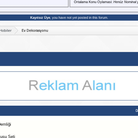
Ortalama Konu Oylamasi:
Henüz Nominal 
Kayıtsız Üye
, you have not yet posted in this forum.
Hobiler
Ev Dekorasyonu
D
emliği
tusu Seti