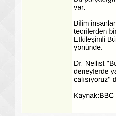
var.
Bilim insanla
teorilerden b
Etkileşimli B
yönünde.
Dr. Nellist "
deneylerde y
çalışıyoruz" 
Kaynak:BBC