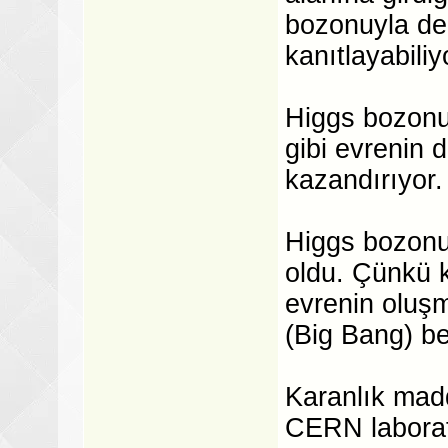
bozonuyla den
kanıtlayabili
Higgs bozonu 
gibi evrenin 
kazandırıyor.
Higgs bozonu,
oldu. Çünkü 
evrenin oluş
(Big Bang) be
Karanlık mad
CERN laborat