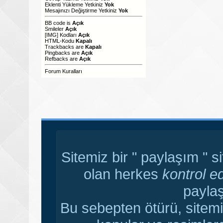
Eklenti Yükleme Yetkiniz
Yok
Mesajınızı Değiştirme Yetkiniz
Yok
BB code
is
Açık
Smileler
Açık
[IMG]
Kodları
Açık
HTML-Kodu
Kapalı
Trackbacks
are
Kapalı
Pingbacks
are
Açık
Refbacks
are
Açık
Forum Kuralları
Sitemiz bir " paylaşım " s
olan herkes
kontrol e
paylaş
Bu sebepten ötürü, sitemi