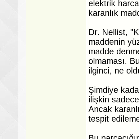
elektrik harc
karanlık madd
Dr. Nellist, 
maddenin yüzd
madde denmesi
olmaması. Bu
ilginci, ne o
Şimdiye kadar
ilişkin sadece
Ancak karanl
tespit edileme
Bu parçacığın 