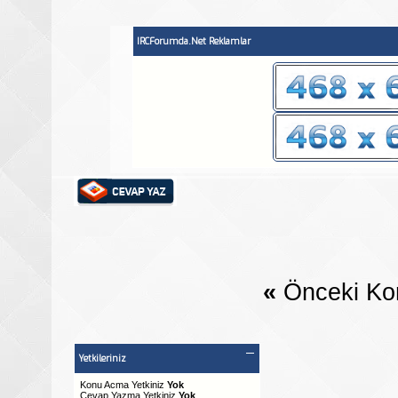
IRCForumda.Net Reklamlar
«
Önceki Ko
Yetkileriniz
Konu Acma Yetkiniz
Yok
Cevap Yazma Yetkiniz
Yok