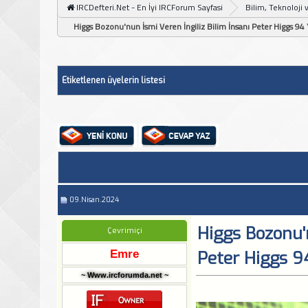
IRCDefteri.Net - En İyi IRCForum Sayfasi
Bilim, Teknoloji 
Higgs Bozonu'nun İsmi Veren İngiliz Bilim İnsanı Peter Higgs 94
Etiketlenen üyelerin listesi
09.Nisan.2024
Higgs Bozonu'n
Çevrimiçi
Emre
Peter Higgs 9
~ Www.ircforumda.net ~