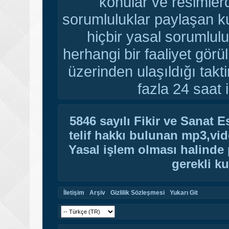
konular ve resimler
sorumluluklar paylaşan ku
hiçbir yasal sorumlulu
herhangi bir faaliyet gör
üzerinden ulaşıldığı tak
fazla 24 saat i
5846 sayılı Fikir ve Sanat 
telif hakkı bulunan mp3,vide
Yasal işlem olması halinde p
gerekli ku
İletişim
Arşiv
Gizlilik Sözleşmesi
Yukarı Git