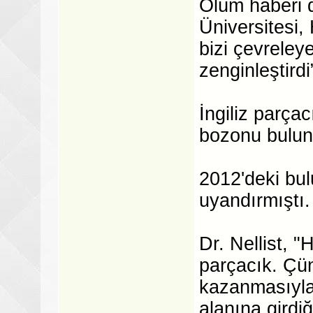
Ölüm haberi 
Üniversitesi,
bizi çevreley
zenginleştirdi
İngiliz parçac
bozonu bulu
2012'deki bu
uyandırmıştı.
Dr. Nellist, 
parçacık. Çün
kazanmasıyla 
alanına girdi