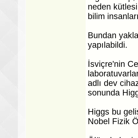
neden kütlesi
bilim insanlar
Bundan yaklaş
yapılabildi.
İsviçre'nin 
laboratuvarla
adlı dev ciha
sonunda Higgs
Higgs bu geli
Nobel Fizik Ö