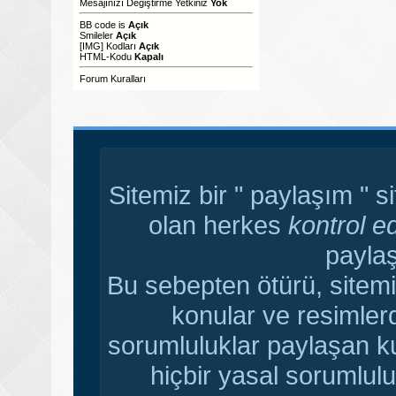
Mesajınızı Değiştirme Yetkiniz
Yok
BB code
is
Açık
Smileler
Açık
[IMG]
Kodları
Açık
HTML-Kodu
Kapalı
Forum Kuralları
Sitemiz bir " paylaşım " s
olan herkes
kontrol e
paylaş
Bu sebepten ötürü, sitemi
konular ve resimler
sorumluluklar paylaşan ku
hiçbir yasal sorumlulu