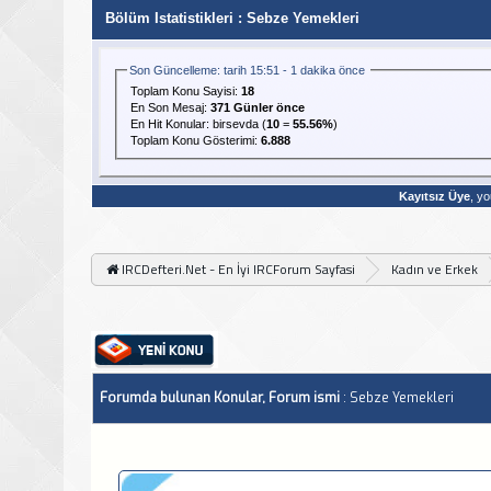
Bölüm Istatistikleri
: Sebze Yemekleri
Son Güncelleme: tarih 15:51 - 1 dakika önce
Toplam Konu Sayisi:
18
En Son Mesaj
:
371 Günler önce
En Hit Konular:
birsevda
(
10
=
55.56%
)
Toplam Konu Gösterimi:
6.888
Kayıtsız Üye
, yo
IRCDefteri.Net - En İyi IRCForum Sayfasi
Kadın ve Erkek
Forumda bulunan Konular, Forum ismi
: Sebze Yemekleri