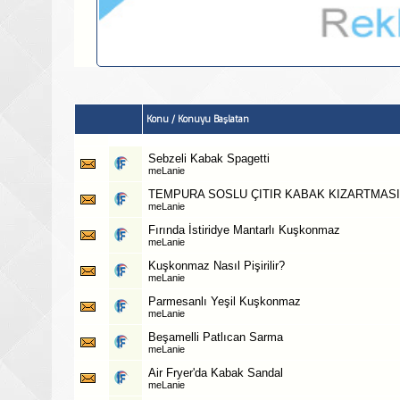
Konu
/
Konuyu Başlatan
Sebzeli Kabak Spagetti
meLanie
TEMPURA SOSLU ÇITIR KABAK KIZARTMASI
meLanie
Fırında İstiridye Mantarlı Kuşkonmaz
meLanie
Kuşkonmaz Nasıl Pişirilir?
meLanie
Parmesanlı Yeşil Kuşkonmaz
meLanie
Beşamelli Patlıcan Sarma
meLanie
Air Fryer'da Kabak Sandal
meLanie