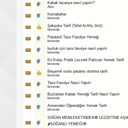
Kabak lazanya nasıl yapılır?
Alya.
Karnabahar
birsevda
Şakşuka Tarifi (Tefal Actifry 2in1) :
birsevda
Patatesli Taze Fasülye Yemeği
birsevda
buzluk için taze fasulye nasıl yapılır
birsevda
En Kolay Pratik Lezzetli Patlıcan Yemek Tarifi
birsevda
Beşamel soslu patates oturtma tarifi
birsevda
Taze Fasulye Nasıl Yapılır
birsevda
Buzluktan Kabak Yemeği Tarifi Nasıl Yapılır
birsevda
Annemden Öğrendiğim Yemek Tarifi
birsevda
SOĞAN MEMLEKETİNDEN🧅 LEZZETİNE AŞIK 
🌶SOĞANLI YEMEĞİ🧅