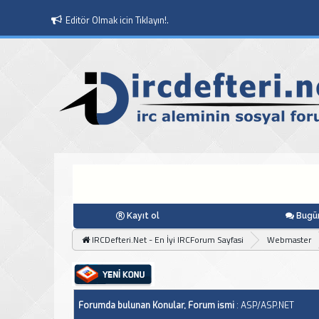
Editör Olmak icin Tıklayın!.
Kayıt ol
Bugün
IRCDefteri.Net - En İyi IRCForum Sayfasi
Webmaster
Forumda bulunan Konular, Forum ismi
: ASP/ASP.NET