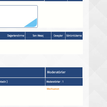
Değerlendirme
Son Mesaj
Cevaplar
Görüntüleme
Moderatörler
tadir.)
Moderatörler : 1
Merhamet