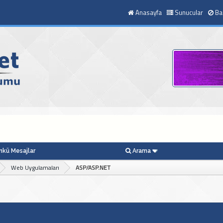
Anasayfa
Sunucular
Ba
kü Mesajlar
Arama
Web Uygulamaları
ASP/ASP.NET