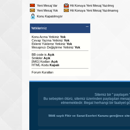
Yeni Mesaj Var
Hit Konuya Yeni Mesaj Yazılmış
Yeni Mesaj Yok
Hit Konuya Yeni Mesaj Yazılmamış
Konu Kapatılmıştır
Yetkileriniz
Konu Acma Yetkiniz
Yok
Cevap Yazma Yetkiniz
Yok
Eklenti Yükleme Yetkiniz
Yok
Mesajınızı Değiştirme Yetkiniz
Yok
BB code
is
Açık
Smileler
Açık
[IMG]
Kodları
Açık
HTML-Kodu
Kapalı
Forum Kuralları
Sitemiz bir " paylaşım 
Bu sebepten ötürü, sitemiz üzerinden paylaşılan mesajl
etmemektedir. Illegal herhangi bir faaliyet g
5846 sayılı Fikir ve Sanat Eserleri Kanunu gereğince site