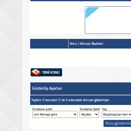
Konu
/
Konuyu Başlatan
Gösteriliş Ayarları
Toplam 0 konudan 0 ile 0 arasındaki konular gösteriliyor.
Sıralama şekli
Sıralama Şekli
Yaş