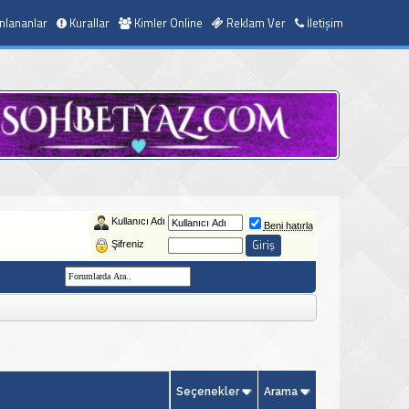
nlananlar
Kurallar
Kimler Online
Reklam Ver
İletişim
Kullanıcı Adı
Beni hatırla
Şifreniz
Seçenekler
Arama