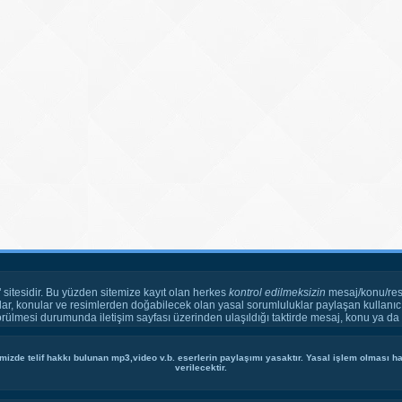
" sitesidir. Bu yüzden sitemize kayıt olan herkes
kontrol edilmeksizin
mesaj/konu/res
ar, konular ve resimlerden doğabilecek olan yasal sorumluluklar paylaşan kullanıcı
örülmesi durumunda iletişim sayfası üzerinden ulaşıldığı taktirde mesaj, konu ya da r
mizde telif hakkı bulunan mp3,video v.b. eserlerin paylaşımı yasaktır. Yasal işlem olması hal
verilecektir.