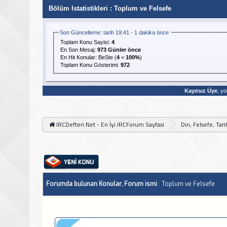
Bölüm Istatistikleri
: Toplum ve Felsefe
Son Güncelleme: tarih 19:41 - 1 dakika önce
Toplam Konu Sayisi:
4
En Son Mesaj
:
973 Günler önce
En Hit Konular:
BeSte
(
4
=
100%
)
Toplam Konu Gösterimi:
972
Kayıtsız Üye
, yo
IRCDefteri.Net - En İyi IRCForum Sayfasi
Din, Felsefe, Tar
Forumda bulunan Konular, Forum ismi
: Toplum ve Felsefe