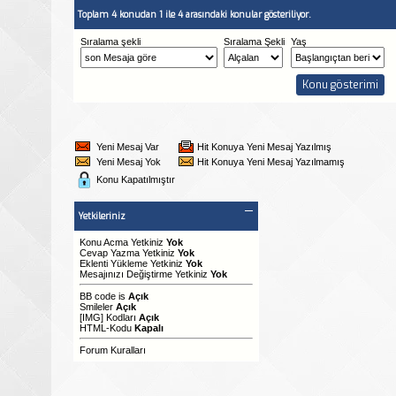
Toplam 4 konudan 1 ile 4 arasındaki konular gösteriliyor.
Sıralama şekli
Sıralama Şekli
Yaş
Yeni Mesaj Var
Hit Konuya Yeni Mesaj Yazılmış
Yeni Mesaj Yok
Hit Konuya Yeni Mesaj Yazılmamış
Konu Kapatılmıştır
Yetkileriniz
Konu Acma Yetkiniz
Yok
Cevap Yazma Yetkiniz
Yok
Eklenti Yükleme Yetkiniz
Yok
Mesajınızı Değiştirme Yetkiniz
Yok
BB code
is
Açık
Smileler
Açık
[IMG]
Kodları
Açık
HTML-Kodu
Kapalı
Forum Kuralları