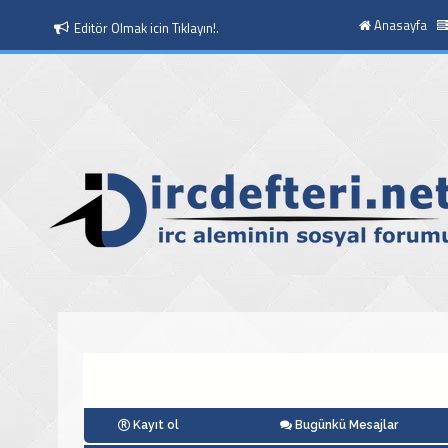
Anasayfa
Editör Olmak icin Tıklayın!.
Kayıt ol
Bugünkü Mesajlar