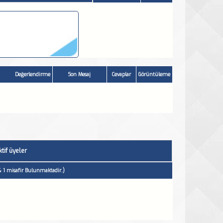
Değerlendirme
Son Mesaj
Cevaplar
Görüntüleme
tif üyeler
 & 1 misafir Bulunmaktadir.)