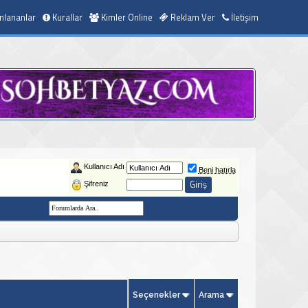
nlananlar
Kurallar
Kimler Online
Reklam Ver
İletişim
Kullanıcı Adı
Beni hatırla
Şifreniz
Seçenekler
Arama