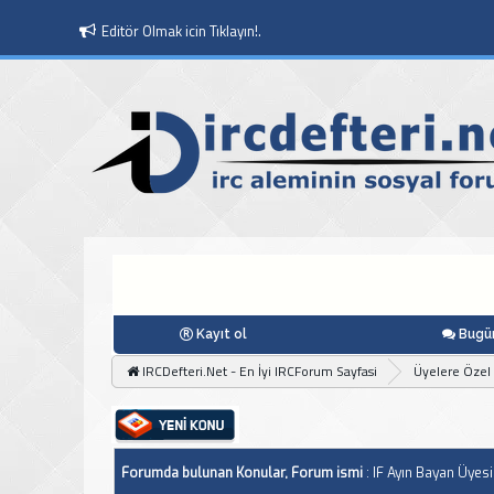
Editör Olmak icin Tıklayın!.
Kayıt ol
Bugün
IRCDefteri.Net - En İyi IRCForum Sayfasi
Üyelere Özel
Forumda bulunan Konular, Forum ismi
: IF Ayın Bayan Üyesi