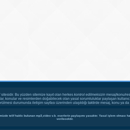
" sitesidir. Bu yüzden sitemize kayıt olan herkes
kontrol edilmeksizin
mesaj/konu/res
ar, konular ve resimlerden doğabilecek olan yasal sorumluluklar paylaşan kullanıcı
örülmesi durumunda iletişim sayfası üzerinden ulaşıldığı taktirde mesaj, konu ya da r
mizde telif hakkı bulunan mp3,video v.b. eserlerin paylaşımı yasaktır. Yasal işlem olması hal
verilecektir.