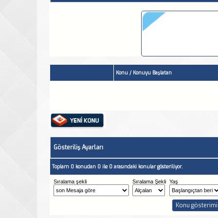
Konu
/
Konuyu Başlatan
Gösteriliş Ayarları
Toplam 0 konudan 0 ile 0 arasındaki konular gösteriliyor.
Sıralama şekli
Sıralama Şekli
Yaş