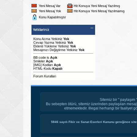
Yeni Mesaj Var
Hit Konuya Yeni Mesaj Yazılmış
Yeni Mesaj Yok
Hit Konuya Yeni Mesaj Yazılmamış
Konu Kapatılmıştır
Yetkileriniz
Konu Acma Yetkiniz
Yok
Cevap Yazma Yetkiniz
Yok
Eklenti Yükleme Yetkiniz
Yok
Mesajınızı Değiştirme Yetkiniz
Yok
BB code
is
Açık
Smileler
Açık
[IMG]
Kodları
Açık
HTML-Kodu
Kapalı
Forum Kuralları
Sitemiz bir " paylaşım 
Bu sebepten ötürü, sitemiz üzerinden paylaşılan mesajl
etmemektedir. Illegal herhangi bir faaliyet g
5846 sayılı Fikir ve Sanat Eserleri Kanunu gereğince site