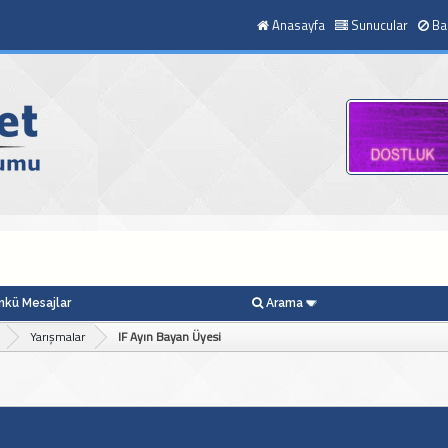
Anasayfa
Sunucular
Ba
kü Mesajlar
Arama
Yarışmalar
IF Ayın Bayan Üyesi