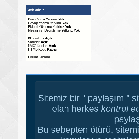
Yetkileriniz
Konu Acma Yetkiniz
Yok
Cevap Yazma Yetkiniz
Yok
Eklenti Yükleme Yetkiniz
Yok
Mesajınızı Değiştirme Yetkiniz
Yok
BB code
is
Açık
Smileler
Açık
[IMG]
Kodları
Açık
HTML-Kodu
Kapalı
Forum Kuralları
Sitemiz bir " paylaşım " s
olan herkes
kontrol e
paylaş
Bu sebepten ötürü, sitemi