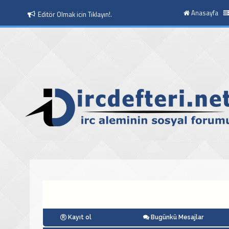
Anasayfa
Moderatör Olmak icin Tıklayın!.
Kayıt ol
Bugünkü Mesajlar