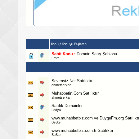
Konu
/
Konuyu Başlatan
Sabit Konu :
Domain Satış Şablonu
Emre
Sevimsiz.Net Satılıktır
ahmetserkan
Muhabbetin.Com Satılıktır.
ahmetserkan
Satılık Domainler
Ledya
www.muhabbetbiz.com ve DuyguFm.org Satılıktı
BeSte
www.muhabbetbiz.com.tr Satılıktır
BeSte