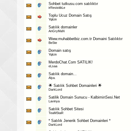
Sohbet tutkusu.com satılıktır
irResistibLe
Toplu Ucuz Domain Satış
Yqlcin
Satılık domainler
AnGryMaN
Www.muhabbetbiz.com.tr Domaini Satılıktır
BeSte
Domain satış
Yqlcin
MerdoChat.Com SATILIK!
eLsaa
Satılık domain...
Alya.
🌟 Satılık Sohbet Domainleri 🌟
DarkLord
Satilik Domain Sunucu - KalbiminSesi.Net
Lavinya
Satılık Sohbet Sitesi
TeaMStaR
* Satılık Jenerik Sohbet Domainleri *
DarkLord