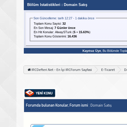
Bölüm Istatistikleri
: Domain Satış
Son Güncelleme: tarih 12:27 - 1 dakika önce
Toplam Konu Sayisi:
32
En Son Mesaj
:
7 Günler önce
En Hit Konular:
AlwaySTurk
(
5
=
15.63%
)
Toplam Konu Gösterimi:
16.436
Kayıtsız Üye
, Bu Bölümde Top
IRCDefteri.Net - En İyi IRCForum Sayfasi
E-Ticaret
D
Forumda bulunan Konular, Forum ismi
: Domain Satış