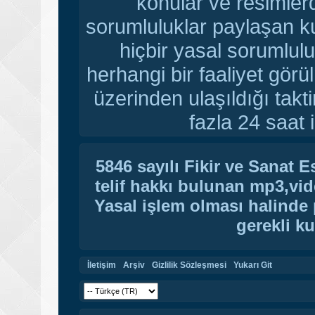
konular ve resimler
sorumluluklar paylaşan ku
hiçbir yasal sorumlulu
herhangi bir faaliyet gör
üzerinden ulaşıldığı tak
fazla 24 saat i
5846 sayılı Fikir ve Sanat 
telif hakkı bulunan mp3,vide
Yasal işlem olması halinde p
gerekli ku
İletişim
Arşiv
Gizlilik Sözleşmesi
Yukarı Git