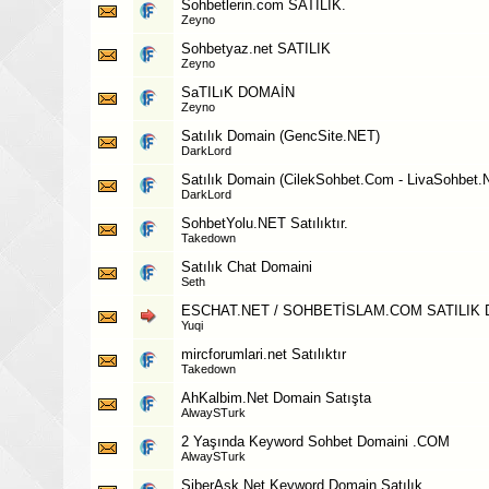
Sohbetlerin.com SATILIK.
Zeyno
Sohbetyaz.net SATILIK
Zeyno
SaTILıK DOMAİN
Zeyno
Satılık Domain (GencSite.NET)
DarkLord
Satılık Domain (CilekSohbet.Com - LivaSohbet.N
DarkLord
SohbetYolu.NET Satılıktır.
Takedown
Satılık Chat Domaini
Seth
ESCHAT.NET / SOHBETİSLAM.COM SATILIK
Yuqi
mircforumlari.net Satılıktır
Takedown
AhKalbim.Net Domain Satışta
AlwaySTurk
2 Yaşında Keyword Sohbet Domaini .COM
AlwaySTurk
SiberAsk.Net Keyword Domain Satılık