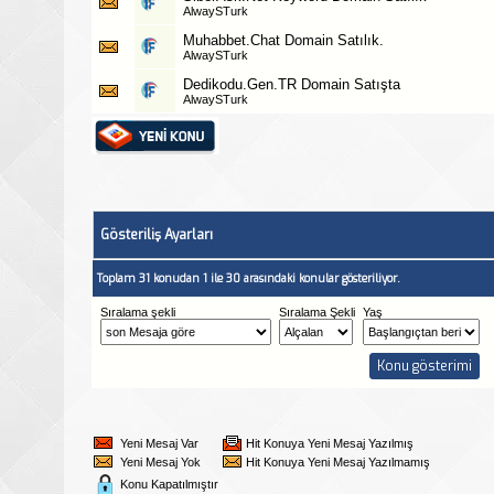
AlwaySTurk
Muhabbet.Chat Domain Satılık.
AlwaySTurk
Dedikodu.Gen.TR Domain Satışta
AlwaySTurk
Gösteriliş Ayarları
Toplam 31 konudan 1 ile 30 arasındaki konular gösteriliyor.
Sıralama şekli
Sıralama Şekli
Yaş
Yeni Mesaj Var
Hit Konuya Yeni Mesaj Yazılmış
Yeni Mesaj Yok
Hit Konuya Yeni Mesaj Yazılmamış
Konu Kapatılmıştır