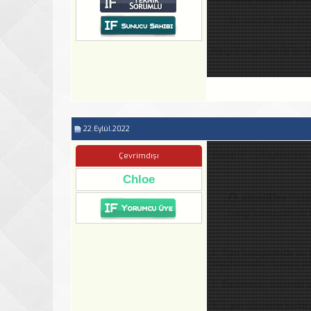
Mesaj başarıyla yoll
Bu şekilde bildiri geli
hangi kategoriler de bu b
22.Eylül.2022
Cevap: IF - Şikayetleriniz
Çevrimdışı
Chloe
aSpeNDos
Nickl
hangi kategoriler de 
1. Tüm kategorilerde bu
onaylanmadan buraya y
2. Bannerlerin arasında 
3. 2 gün öncesine kadar