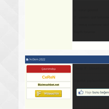
1 : sorun giderildi.
2 : yonetici ozel bölüml
3 : mesaj sistemine takı
Keyifli forumlar
14.Ekim.2022
Cevap: IF - Şikayetleriniz
Çevrimdışı
CeReN
3 gunluk paylasimlarim s
Bizimsohbet.net
Haje
bunu beğend