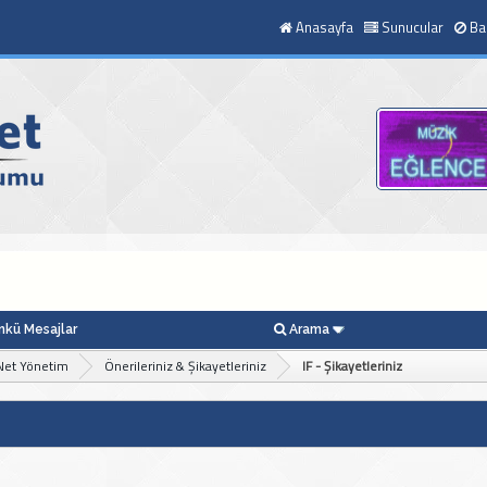
Anasayfa
Sunucular
Ba
kü Mesajlar
Arama
Net Yönetim
Önerileriniz & Şikayetleriniz
IF - Şikayetleriniz