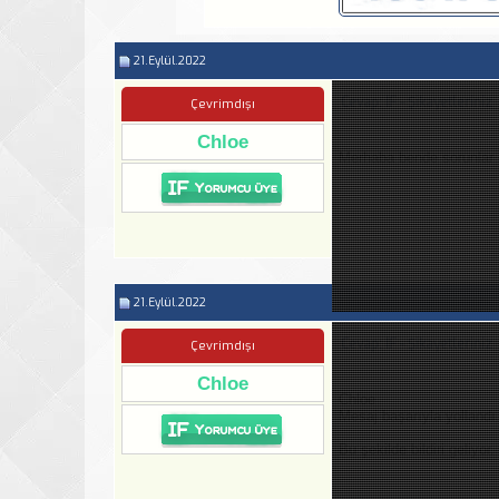
21.Eylül.2022
Cevap: IF - Şikayetleriniz
Çevrimdışı
Chloe
Merhaba bende sorunlar
21.Eylül.2022
Cevap: IF - Şikayetleriniz
Çevrimdışı
Chloe
Chloe
Mesaj başarıyla yollandı
Bu şekilde bildiri geliyor.