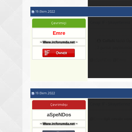
19.Ekim.2022
Cevap: IF - Şikayetleriniz
Çevrimiçi
Emre
CeReN
Nickli Üy
~ Www.ircforumda.net ~
3 gunluk paylasimlar
@
aSpeNDos
@
Emre
19.Ekim.2022
Cevap: IF - Şikayetleriniz
Çevrimdışı
aSpeNDos
@
Emre
ilgili cevabı vere
~ Www.ircforumda.net ~