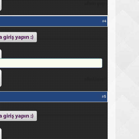
#
4
#
5