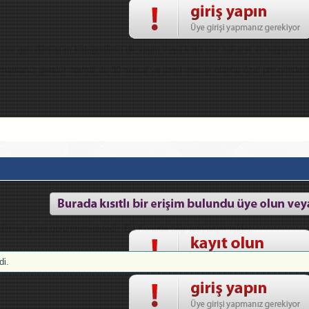
eri ve geri dönüşüm kategorilerin de spam veya kötü söz hakaret vb seylerin ö
lmamanız gerekir normal de 30 mesaj ve üzeri mesajı olanlar özel pm gönderebi
ilinmis yada gorunmemektedir. Bu Konuda bilgi istiyorum tşkler.
i.