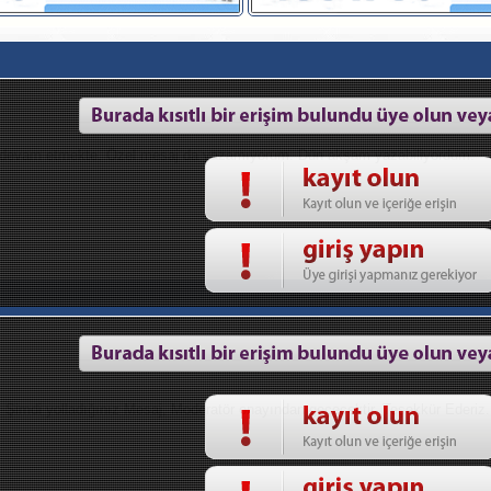
 devam etmekte. Özel mesaj da yazamıyorum. Dün akşam yazabiliyordum.
. Şimdi yolladığınız Mesaj, Moderatör onayından geçecektir. Teşekkür Ederiz.