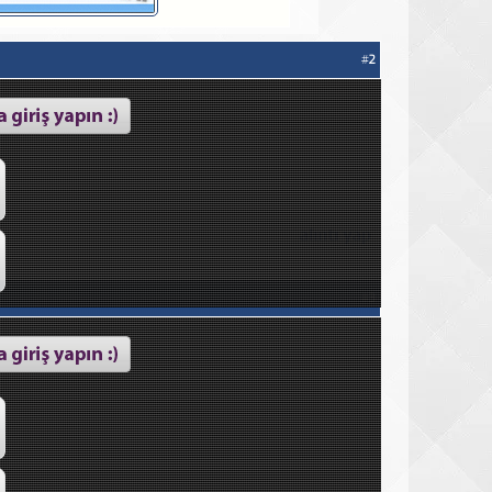
#
2
#
3