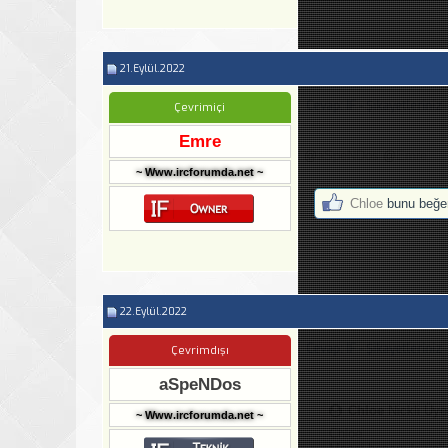
21.Eylül.2022
Cevap: IF - Şikayetleriniz
Çevrimiçi
Emre
@
aSpeNDos
@
Emre
~ Www.ircforumda.net ~
Chloe
bunu beğen
22.Eylül.2022
Cevap: IF - Şikayetleriniz
Çevrimdışı
aSpeNDos
Chloe
Nickli Üye
~ Www.ircforumda.net ~
Chloe