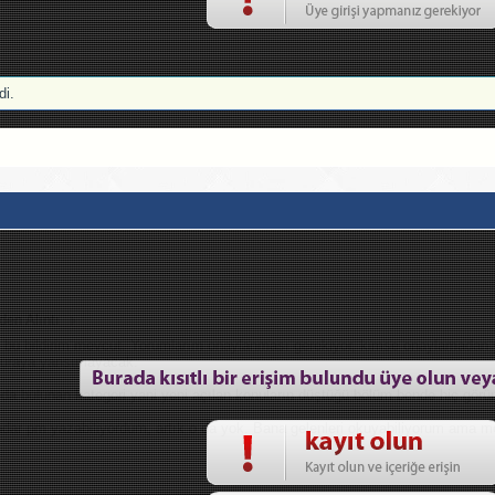
i.
den Alıntı
e bu bildirim mevcut. Yorumlarım onaylanması gerekiyor, kimse onaylamadan
buraya yansımayacak.
nda bulunan kategori yani yeni açılan konuların düştüğü bölüm bende hiç gör
adar pm yazabiliyordum, artık o da yok. Bana gelenleri okuyabiliyorum ama 
.