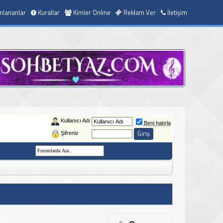
nlananlar
Kurallar
Kimler Online
Reklam Ver
İletişim
Kullanıcı Adı
Beni hatırla
Şifreniz