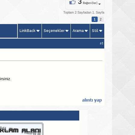
3
Beğeni(ler)
Toplam 2 Sayfadan 1. Sayfa
1
2
LinkBack
Seçenekler
Arama
Stil
#
1
irsiniz.