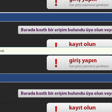
di.
den Alıntı