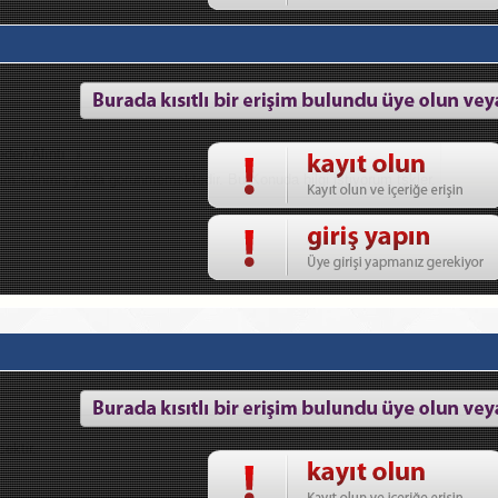
eden Alıntı
im silinmis yada gorunmemektedir. Bu Konuda bilgi istiyorum tşkler.
cektir.