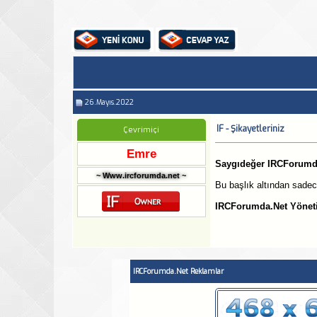
26.Mayıs.2022
IF - Şikayetleriniz
Çevrimiçi
Emre
Saygıdeğer IRCForumda.
~ Www.ircforumda.net ~
Bu başlık altından sadece ş
IRCForumda.Net Yönet
IRCForumda.Net Reklamlar