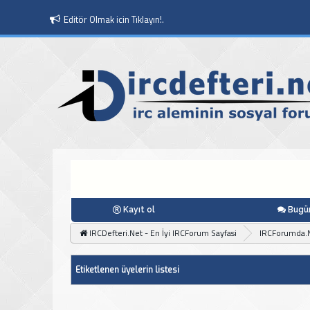
Moderatör Olmak icin Tıklayın!.
Kayıt ol
Bugün
IRCDefteri.Net - En İyi IRCForum Sayfasi
IRCForumda.
Etiketlenen üyelerin listesi