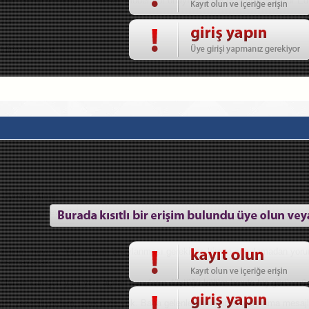
andı. Şimdi yolladığınız Mesaj, Moderatör onayından geçecektir. Teşekkür Ede
yor.
ildirim mevcut.
i Üyeden Alıntı
bu bildirim mevcut.
 bildirim mevcut. Yorumlarım onaylanması gerekiyor, kimse onaylamadan yoru
ansımayacak.
bulunan kategori yani yeni açılan konuların düştüğü bölüm bende hiç görünmüy
 pm yazabiliyordum, artık o da yok. Bana gelenleri okuyabiliyorum ama mesaj