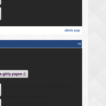
riz.
#
6
mlarım foruma yansımıyor. Şu an bu yazdığım bile
or. Sadece sunucu bannerleri var.
lara cevap verecek bölümde artık yok. Cevap