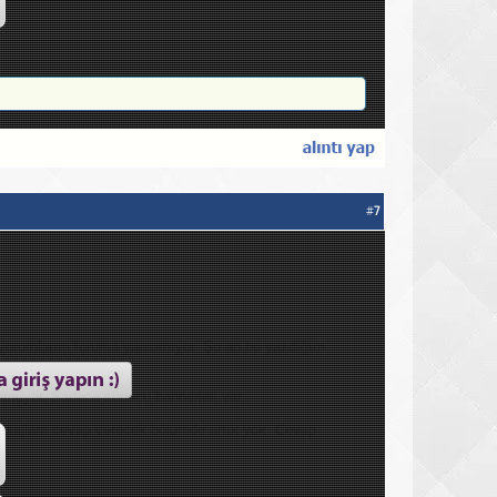
#
7
 yorumlarım foruma yansımıyor. Şu an bu yazdığım
ünmüyor. Sadece sunucu bannerleri var.
mesajlara cevap verecek bölümde artık yok. Cevap