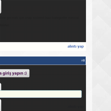
nüne gecmek için onay sıstemli bazi kategoriler mevcut.
lirler.
#
8