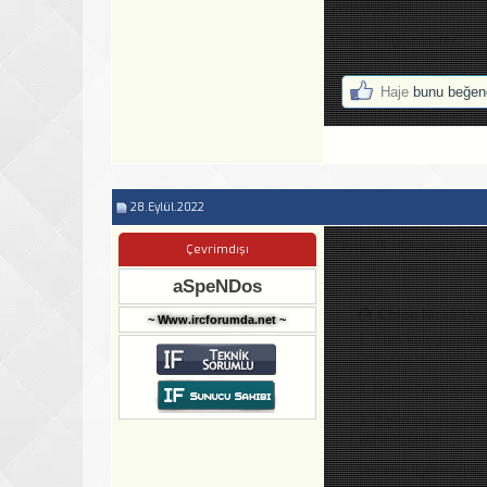
veremiyorum.
Umarım ilgilenirsiniz.
Haje
bunu beğend
28.Eylül.2022
Cevap: IF - Şikayetleriniz
Çevrimdışı
aSpeNDos
Chloe
Nickli Üye
~ Www.ircforumda.net ~
1. Tüm kategorilerd
bile onaylanmadan 
2. Bannerlerin arası
3. 2 gün öncesine k
veremiyorum.
Umarım ilgilenirsiniz