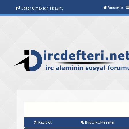
Anasayfa
Moderatör Olmak icin Tıklayın!.
Kayıt ol
Bugünkü Mesajlar