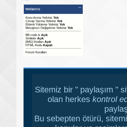
Yetkileriniz
Konu Acma Yetkiniz
Yok
Cevap Yazma Yetkiniz
Yok
Eklenti Yükleme Yetkiniz
Yok
Mesajınızı Değiştirme Yetkiniz
Yok
BB code
is
Açık
Smileler
Açık
[IMG]
Kodları
Açık
HTML-Kodu
Kapalı
Forum Kuralları
Sitemiz bir " paylaşım " s
olan herkes
kontrol e
paylaş
Bu sebepten ötürü, sitemi