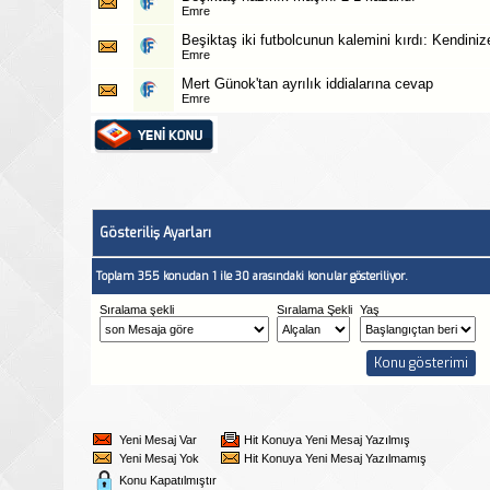
Emre
Beşiktaş iki futbolcunun kalemini kırdı: Kendiniz
Emre
Mert Günok'tan ayrılık iddialarına cevap
Emre
Gösteriliş Ayarları
Toplam 355 konudan 1 ile 30 arasındaki konular gösteriliyor.
Sıralama şekli
Sıralama Şekli
Yaş
Yeni Mesaj Var
Hit Konuya Yeni Mesaj Yazılmış
Yeni Mesaj Yok
Hit Konuya Yeni Mesaj Yazılmamış
Konu Kapatılmıştır