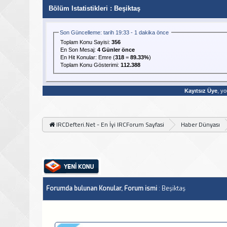
Bölüm Istatistikleri
: Beşiktaş
Son Güncelleme: tarih 19:33 - 1 dakika önce
Toplam Konu Sayisi:
356
En Son Mesaj
:
4 Günler önce
En Hit Konular:
Emre
(
318
=
89.33%
)
Toplam Konu Gösterimi:
112.388
Kayıtsız Üye
, yo
IRCDefteri.Net - En İyi IRCForum Sayfasi
Haber Dünyası
Forumda bulunan Konular, Forum ismi
: Beşiktaş