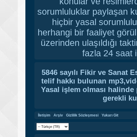
konular ve resimler
sorumluluklar paylaşan ku
hiçbir yasal sorumlulu
herhangi bir faaliyet gör
üzerinden ulaşıldığı tak
fazla 24 saat i
5846 sayılı Fikir ve Sanat 
telif hakkı bulunan mp3,vide
Yasal işlem olması halinde p
gerekli ku
İletişim
Arşiv
Gizlilik Sözleşmesi
Yukarı Git