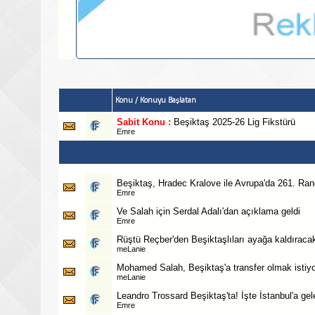
Konu
/
Konuyu Başlatan
Sabit Konu :
Beşiktaş 2025-26 Lig Fikstürü
Emre
Beşiktaş, Hradec Kralove ile Avrupa'da 261. Ra
Emre
Ve Salah için Serdal Adalı'dan açıklama geldi
Emre
Rüştü Reçber'den Beşiktaşlıları ayağa kaldıracak
meLanie
Mohamed Salah, Beşiktaş'a transfer olmak istiyo
meLanie
Leandro Trossard Beşiktaş'ta! İşte İstanbul'a gel
Emre