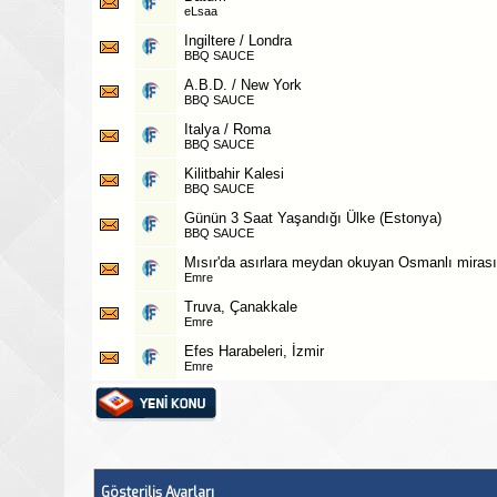
eLsaa
Ingiltere / Londra
BBQ SAUCE
A.B.D. / New York
BBQ SAUCE
Italya / Roma
BBQ SAUCE
Kilitbahir Kalesi
BBQ SAUCE
Günün 3 Saat Yaşandığı Ülke (Estonya)
BBQ SAUCE
Mısır'da asırlara meydan okuyan Osmanlı mirası:
Emre
Truva, Çanakkale
Emre
Efes Harabeleri, İzmir
Emre
Gösteriliş Ayarları