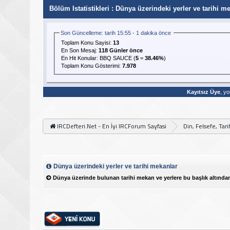
Bölüm Istatistikleri
: Dünya üzerindeki yerler ve tarihi m
Son Güncelleme: tarih 15:55 - 1 dakika önce
Toplam Konu Sayisi:
13
En Son Mesaj
:
118 Günler önce
En Hit Konular:
BBQ SAUCE
(
5
=
38.46%
)
Toplam Konu Gösterimi:
7.978
Kayıtsız Üye
, yo
IRCDefteri.Net - En İyi IRCForum Sayfasi
Din, Felsefe, Tar
Dünya üzerindeki yerler ve tarihi mekanlar
Dünya üzerinde bulunan tarihi mekan ve yerlere bu başlık altından 