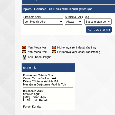
Toplam 13 konudan 1 ile 13 arasındaki konular gösteriliyor.
Sıralama şekli
Sıralama Şekli
Yaş
Yeni Mesaj Var
Hit Konuya Yeni Mesaj Yazılmış
Yeni Mesaj Yok
Hit Konuya Yeni Mesaj Yazılmamış
Konu Kapatılmıştır
Yetkileriniz
Konu Acma Yetkiniz
Yok
Cevap Yazma Yetkiniz
Yok
Eklenti Yükleme Yetkiniz
Yok
Mesajınızı Değiştirme Yetkiniz
Yok
BB code
is
Açık
Smileler
Açık
[IMG]
Kodları
Açık
HTML-Kodu
Kapalı
Forum Kuralları