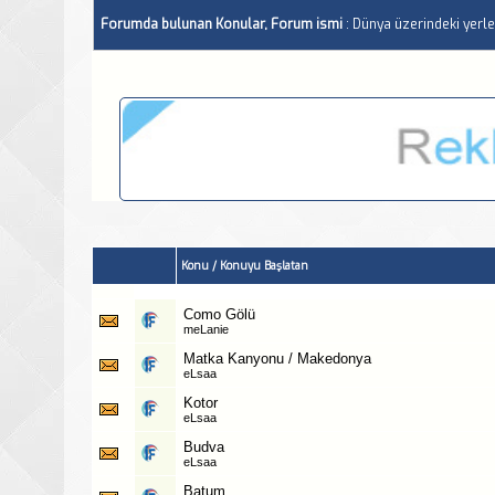
Forumda bulunan Konular, Forum ismi
: Dünya üzerindeki yerle
Konu
/
Konuyu Başlatan
Como Gölü
meLanie
Matka Kanyonu / Makedonya
eLsaa
Kotor
eLsaa
Budva
eLsaa
Batum