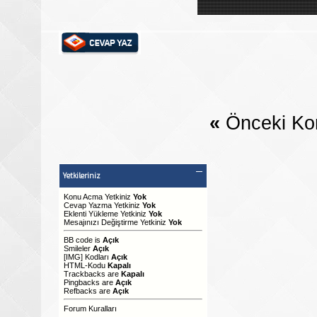
«
Önceki Ko
Yetkileriniz
Konu Acma Yetkiniz
Yok
Cevap Yazma Yetkiniz
Yok
Eklenti Yükleme Yetkiniz
Yok
Mesajınızı Değiştirme Yetkiniz
Yok
BB code
is
Açık
Smileler
Açık
[IMG]
Kodları
Açık
HTML-Kodu
Kapalı
Trackbacks
are
Kapalı
Pingbacks
are
Açık
Refbacks
are
Açık
Forum Kuralları