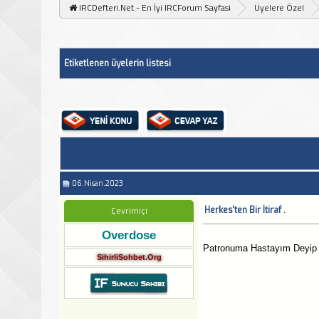
IRCDefteri.Net - En İyi IRCForum Sayfasi
Üyelere Özel
Etiketlenen üyelerin listesi
06.Nisan.2023
Herkes'ten Bir İtiraf .
Çevrimiçi
Overdose
Patronuma Hastayım Deyip Ma
SihirliSohbet.Org