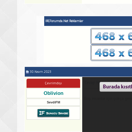
IRCForumda.Net Reklamlar
30.Kasım.2023
Cevap: Herkes'ten Bir İtiraf .
Çevrimdışı
Oblivion
Boş insanlar için çokça ge
SevdiFM