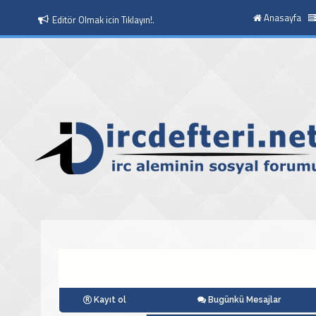
Anasayfa
Editör Olmak icin Tıklayın!.
Kayıt ol
Bugünkü Mesajlar