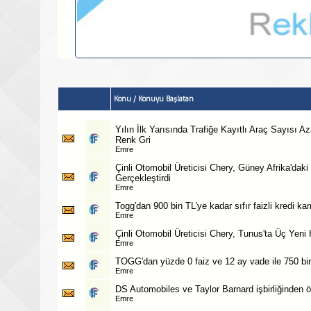
Konu
/
Konuyu Başlatan
Yılın İlk Yarısında Trafiğe Kayıtlı Araç Sayısı A
Renk Gri
Emre
Çinli Otomobil Üreticisi Chery, Güney Afrika'daki 
Gerçekleştirdi
Emre
Togg'dan 900 bin TL'ye kadar sıfır faizli kredi k
Emre
Çinli Otomobil Üreticisi Chery, Tunus'ta Üç Yeni
Emre
TOGG'dan yüzde 0 faiz ve 12 ay vade ile 750 bin 
Emre
DS Automobiles ve Taylor Barnard işbirliğinden 
Emre