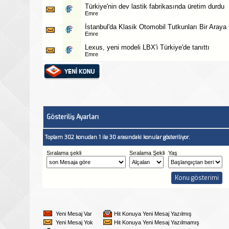
Türkiye'nin dev lastik fabrikasında üretim durdu
Emre
İstanbul'da Klasik Otomobil Tutkunları Bir Araya
Emre
Lexus, yeni modeli LBX'i Türkiye'de tanıttı
Emre
Gösteriliş Ayarları
Toplam 302 konudan 1 ile 30 arasındaki konular gösteriliyor.
Sıralama şekli
Sıralama Şekli
Yaş
Yeni Mesaj Var
Hit Konuya Yeni Mesaj Yazılmış
Yeni Mesaj Yok
Hit Konuya Yeni Mesaj Yazılmamış