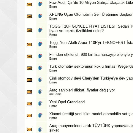
Faw-Audi, Çin'de 10 Milyon Satışa Ulaşarak Lüks
Emre
XPENG Uçan Otomobilin Seri Üretimine Başladı
Emre
TOGG T10F GÜNCEL FİYAT LİSTESİ: Sedan TO
fiyatı ve teknik özellikleri neler?
Emre
Togg, Yeni Akıllı Aracı T10F'yi TEKNOFEST İstan
Emre
Filmden etkilendi, 900 bin lira harcayıp elleriyle
Emre
Türk otomotiv sektörünün köklü firması Weger'd
Emre
Çinli otomotiv devi Chery'den Türkiye'ye dev yat
Emre
Araç sahipleri dikkat, fiyatlar değişiyor
meLanie
Yeni Opel Grandland
Emre
Xiaomi ürettiği yeni lüks model otomobilin satışl
Emre
Araç muayenelerini artık TÜVTÜRK yapmayacak!
şirket