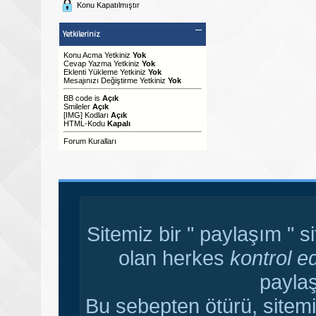
Konu Kapatılmıştır
Yetkileriniz
Konu Acma Yetkiniz
Yok
Cevap Yazma Yetkiniz
Yok
Eklenti Yükleme Yetkiniz
Yok
Mesajınızı Değiştirme Yetkiniz
Yok
BB code
is
Açık
Smileler
Açık
[IMG]
Kodları
Açık
HTML-Kodu
Kapalı
Forum Kuralları
Sitemiz bir " paylaşım " s
olan herkes
kontrol e
paylaş
Bu sebepten ötürü, sitemi