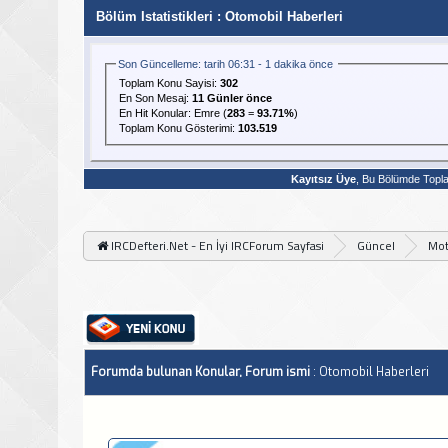
Bölüm Istatistikleri
: Otomobil Haberleri
Son Güncelleme: tarih 06:31 - 1 dakika önce
Toplam Konu Sayisi:
302
En Son Mesaj
:
11 Günler önce
En Hit Konular:
Emre
(
283
=
93.71%
)
Toplam Konu Gösterimi:
103.519
Kayıtsız Üye
, Bu Bölümde Top
IRCDefteri.Net - En İyi IRCForum Sayfasi
Güncel
Mot
Forumda bulunan Konular, Forum ismi
: Otomobil Haberleri