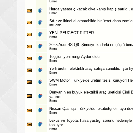
Emre
Hurda yasası çıkacak diye kapış kapış satıldı,
Emre
Sıfır ve ikinci el otomobilde bir ücret daha zamla
meLanie
YENİ PEUGEOT RIFTER
Emre
2025 Audi RS Q8: Şimdiye kadarki en güçlü benz
Emre
Togg'un yeni rengi Ayder oldu
Emre
Yerli üretim elektrikli araç satışa sunuldu: İşte fi
Emre
SWM Motor, Türkiye'de üretim tesisi kuruyor! Hed
Emre
Dünyanın en büyük elektrikli araç üreticisi Çinl
yatırım
Emre
Nissan Qashqai Türkiye'de rekabetçi olmaya d
Emre
Lexus ve Toyota, hava yastığı sorunu nedeniyle
topluyor
Emre