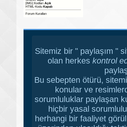
[IMG]
Kodları
Açık
HTML-Kodu
Kapalı
Forum Kuralları
Sitemiz bir " paylaşım " s
olan herkes
kontrol e
paylaş
Bu sebepten ötürü, sitemi
konular ve resimler
sorumluluklar paylaşan ku
hiçbir yasal sorumlulu
herhangi bir faaliyet gör