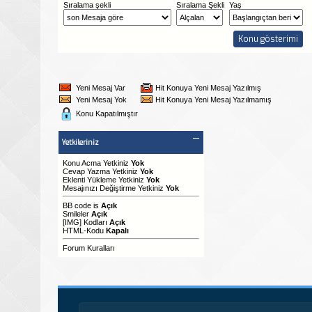
Sıralama şekli
Sıralama Şekli
Yaş
Yeni Mesaj Var
Hit Konuya Yeni Mesaj Yazılmış
Yeni Mesaj Yok
Hit Konuya Yeni Mesaj Yazılmamış
Konu Kapatılmıştır
Yetkileriniz
Konu Acma Yetkiniz
Yok
Cevap Yazma Yetkiniz
Yok
Eklenti Yükleme Yetkiniz
Yok
Mesajınızı Değiştirme Yetkiniz
Yok
BB code
is
Açık
Smileler
Açık
[IMG]
Kodları
Açık
HTML-Kodu
Kapalı
Forum Kuralları