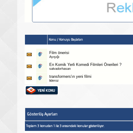
Konu
/
Konuyu Başlatan
Film önerisi
Ayışığı
En Komik Yerli Komedi Filmleri Önerileri ?
salvadorhasan
transformers'ın yeni filmi
lideroz
Gösteriliş Ayarları
Toplam 3 konudan 1 ile 3 arasındaki konular gösteriliyor.