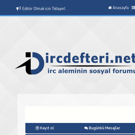
Anasayfa
Editör Olmak icin Tıklayın!.
Kayıt ol
Bugünkü Mesajlar