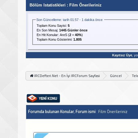
Bölüm Istatistikleri
: Film Önerileriniz
Son Güncelleme: tarih 01:57 - 1 dakika önce
Toplam Konu Sayisi:
5
En Son Mesaj
:
1445 Günler önce
En Hit Konular:
AreS
(
2
=
40%
)
Toplam Konu Gösterimi:
1.805
Kayıtsız Üye
, yo
IRCDefteri.Net - En İyi IRCForum Sayfasi
Güncel
Tel
Forumda bulunan Konular, Forum ismi
: Film Önerileriniz