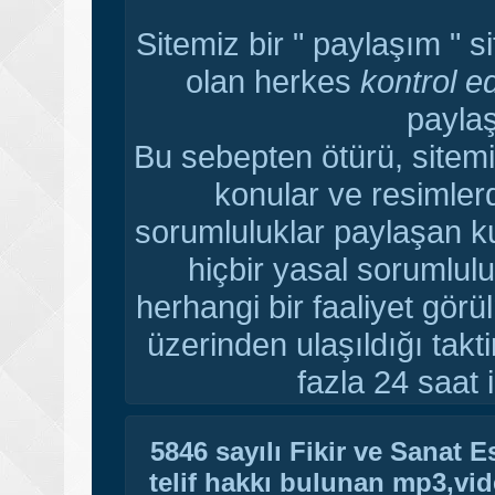
Sitemiz bir " paylaşım " s
olan herkes
kontrol e
paylaş
Bu sebepten ötürü, sitemi
konular ve resimler
sorumluluklar paylaşan ku
hiçbir yasal sorumlulu
herhangi bir faaliyet gör
üzerinden ulaşıldığı tak
fazla 24 saat i
5846 sayılı Fikir ve Sanat 
telif hakkı bulunan mp3,vide