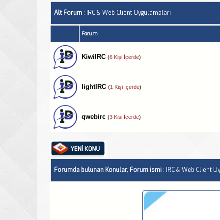
Alt Forum
: IRC & Web Client Uygulamaları
Forum
KiwiIRC
(
6 Kişi İçerde
)
lightIRC
(
1 Kişi İçerde
)
qwebirc
(
3 Kişi İçerde
)
Forumda bulunan Konular, Forum ismi
: IRC & Web Client U