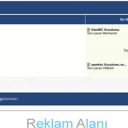
Son M
KiwilRC Kurulumu
Son yazan
Merhamet
Yo
qwebirc Kurulumu ve...
Son yazan
Oblivion
ygulamaları