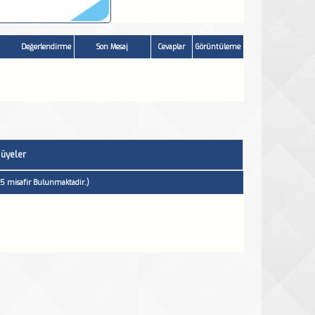
Değerlendirme
Son Mesaj
Cevaplar
Görüntüleme
 üyeler
 15 misafir Bulunmaktadir.)