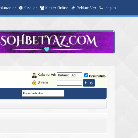
nlananlar
Kurallar
Kimler Online
Reklam Ver
İletişim
Kullanıcı Adı
Beni hatırla
Şifreniz