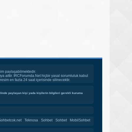
im paylaşabilmektedir.
ya aittir. IRCForumda.Net hiçbir yasal sorumluluk kabul
esim en fazla 24 saat içerisinde silinecektir.
inde paylaşan kişi yada kişilerin bilgileri gerekli kuruma
Sohbetcok.net
Teknosa
Sohbet
Sohbet
MobilSohbet