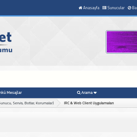
Anasayfa
Sunucular
Ba
kü Mesajlar
Arama
unucu, Servis, Botlar, Korumalar)
IRC & Web Client Uygulamaları