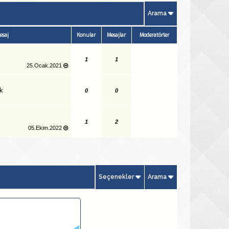
Arama
esaj
Konular
Mesajlar
Moderatörler
1
1
25.Ocak.2021
k
0
0
1
2
05.Ekim.2022
Seçenekler
Arama