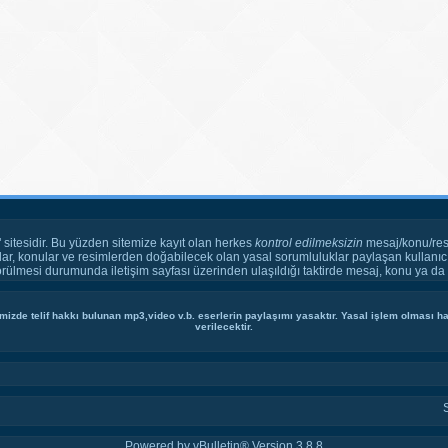
" sitesidir. Bu yüzden sitemize kayıt olan herkes
kontrol edilmeksizin
mesaj/konu/res
ar, konular ve resimlerden doğabilecek olan yasal sorumluluklar paylaşan kullanıcı
örülmesi durumunda iletişim sayfası üzerinden ulaşıldığı taktirde mesaj, konu ya da r
mizde telif hakkı bulunan mp3,video v.b. eserlerin paylaşımı yasaktır. Yasal işlem olması hal
verilecektir.
Powered by vBulletin® Version 3.8.8