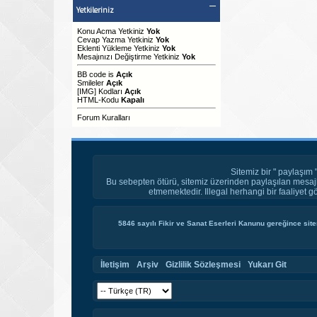
Yetkileriniz
Konu Acma Yetkiniz
Yok
Cevap Yazma Yetkiniz
Yok
Eklenti Yükleme Yetkiniz
Yok
Mesajınızı Değiştirme Yetkiniz
Yok
BB code
is
Açık
Smileler
Açık
[IMG]
Kodları
Açık
HTML-Kodu
Kapalı
Forum Kuralları
Sitemiz bir " paylaşım 
Bu sebepten ötürü, sitemiz üzerinden paylaşılan mesajl
etmemektedir. Illegal herhangi bir faaliyet g
5846 sayılı Fikir ve Sanat Eserleri Kanunu gereğince site
İletişim
Arşiv
Gizlilik Sözleşmesi
Yukarı Git