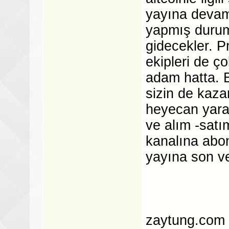
yayına devam
yapmış durumd
gidecekler. P
ekipleri de ço
adam hatta. B
sizin de kaza
heyecan yarat
ve alım -satım
kanalına abon
yayına son ve
zaytung.com