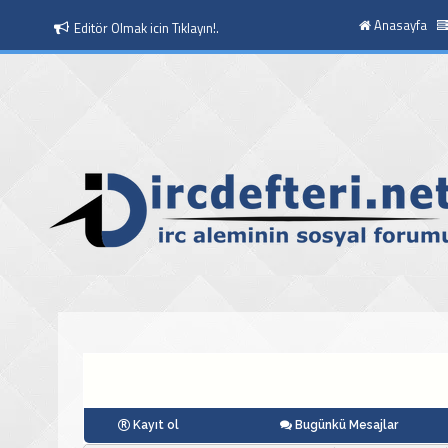
Anasayfa
Editör Olmak icin Tıklayın!.
Moderatör Olmak icin Tıklayın!.
Kayıt ol
Bugünkü Mesajlar