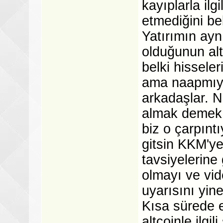
kayıplarla ilg
etmediğini beli
Yatırımın ay
olduğunun al
belki hissele
ama naapmıy
arkadaşlar. N
almak demek, 
biz o çarpınt
gitsin KKM'ye
tavsiyelerin
olmayı ve vi
uyarısını yin
Kısa sürede 
altcoinle ilgi