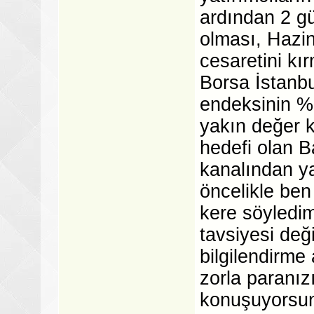
ardından 2 gü
olması, Hazin
cesaretini kı
Borsa İstanb
endeksinin %
yakın değer k
hedefi olan 
kanalından y
öncelikle ben
kere söyledim,
tavsiyesi değ
bilgilendirme
zorla paranız
konuşuyorsun