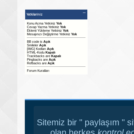
Yetkileriniz
Konu Acma Yetkiniz
Yok
Cevap Yazma Yetkiniz
Yok
Eklenti Yükleme Yetkiniz
Yok
Mesajınızı Değiştirme Yetkiniz
Yok
BB code
is
Açık
Smileler
Açık
[IMG]
Kodları
Açık
HTML-Kodu
Kapalı
Trackbacks
are
Kapalı
Pingbacks
are
Açık
Refbacks
are
Açık
Forum Kuralları
Sitemiz bir " paylaşım " s
olan herkes
kontrol e