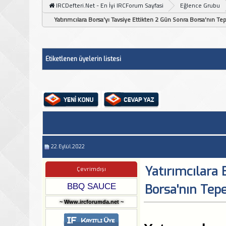
IRCDefteri.Net - En İyi IRCForum Sayfasi
Eğlence Grubu
Yatırımcılara Borsa'yı Tavsiye Ettikten 2 Gün Sonra Borsa'nın Te
Etiketlenen üyelerin listesi
22.Eylül.2022
Yatırımcılara 
Çevrimdışı
BBQ SAUCE
Borsa'nın Tep
~ Www.ircforumda.net ~