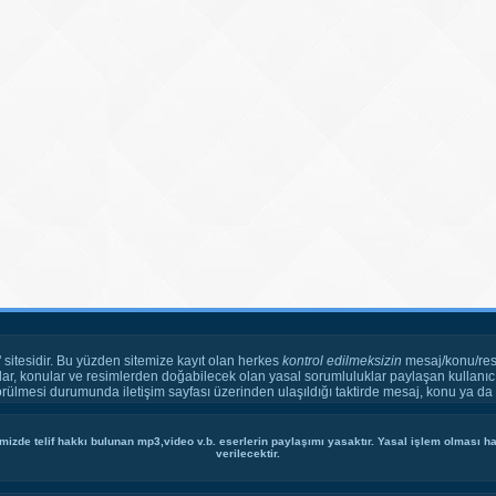
" sitesidir. Bu yüzden sitemize kayıt olan herkes
kontrol edilmeksizin
mesaj/konu/res
ar, konular ve resimlerden doğabilecek olan yasal sorumluluklar paylaşan kullanıcı
örülmesi durumunda iletişim sayfası üzerinden ulaşıldığı taktirde mesaj, konu ya da r
mizde telif hakkı bulunan mp3,video v.b. eserlerin paylaşımı yasaktır. Yasal işlem olması hal
verilecektir.