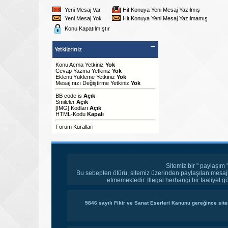
Yeni Mesaj Var
Hit Konuya Yeni Mesaj Yazılmış
Yeni Mesaj Yok
Hit Konuya Yeni Mesaj Yazılmamış
Konu Kapatılmıştır
Yetkileriniz
Konu Acma Yetkiniz
Yok
Cevap Yazma Yetkiniz
Yok
Eklenti Yükleme Yetkiniz
Yok
Mesajınızı Değiştirme Yetkiniz
Yok
BB code
is
Açık
Smileler
Açık
[IMG]
Kodları
Açık
HTML-Kodu
Kapalı
Forum Kuralları
Sitemiz bir " paylaşım 
Bu sebepten ötürü, sitemiz üzerinden paylaşılan mesajl
etmemektedir. Illegal herhangi bir faaliyet g
5846 sayılı Fikir ve Sanat Eserleri Kanunu gereğince site