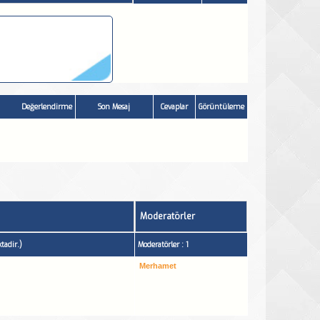
Değerlendirme
Son Mesaj
Cevaplar
Görüntüleme
Moderatörler
tadir.)
Moderatörler : 1
Merhamet