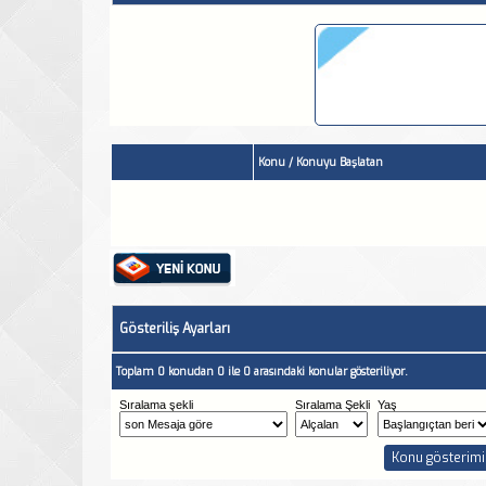
Konu
/
Konuyu Başlatan
Gösteriliş Ayarları
Toplam 0 konudan 0 ile 0 arasındaki konular gösteriliyor.
Sıralama şekli
Sıralama Şekli
Yaş