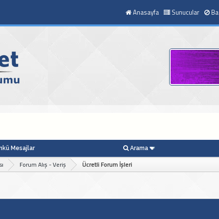
Anasayfa
Sunucular
Ba
kü Mesajlar
Arama
sı
Forum Alış - Veriş
Ücretli Forum İşleri