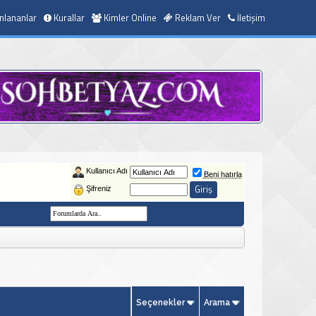
nlananlar
Kurallar
Kimler Online
Reklam Ver
İletişim
Kullanıcı Adı
Beni hatırla
Şifreniz
Seçenekler
Arama