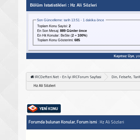
Bölüm Istatistikleri
: Hz Ali Sözleri
Son Güncelleme: tarih 13:51 - 1 dakika önce
Toplam Konu Sayisi:
2
En Son Mesaj
:
889 Günler önce
En Hit Konular:
BeSte
(
2
=
100%
)
Toplam Konu Gösterimi:
685
Kayıtsız Üye
, yo
IRCDefteri.Net - En İyi IRCForum Sayfasi
Din, Felsefe, Tar
Hz Ali Sözleri
Forumda bulunan Konular, Forum ismi
: Hz Ali Sözleri