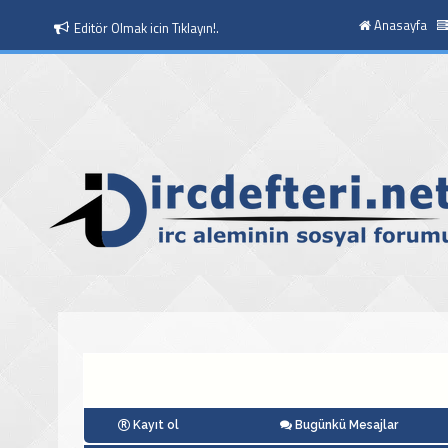
Anasayfa
Editör Olmak icin Tıklayın!.
Kayıt ol
Bugünkü Mesajlar