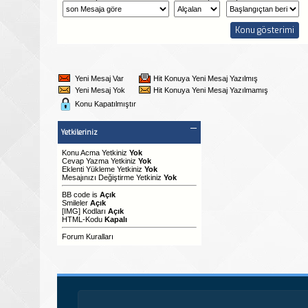
Yeni Mesaj Var
Hit Konuya Yeni Mesaj Yazılmış
Yeni Mesaj Yok
Hit Konuya Yeni Mesaj Yazılmamış
Konu Kapatılmıştır
Yetkileriniz
Konu Acma Yetkiniz
Yok
Cevap Yazma Yetkiniz
Yok
Eklenti Yükleme Yetkiniz
Yok
Mesajınızı Değiştirme Yetkiniz
Yok
BB code
is
Açık
Smileler
Açık
[IMG]
Kodları
Açık
HTML-Kodu
Kapalı
Forum Kuralları