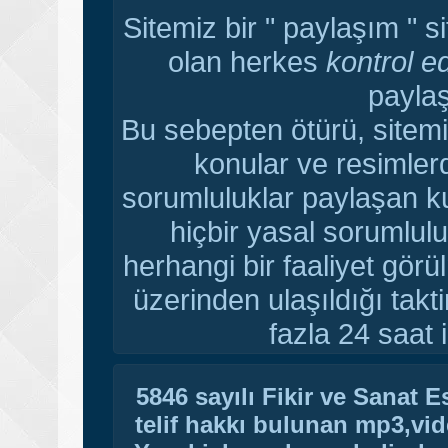
Sitemiz bir " paylaşım " s
olan herkes
kontrol e
paylaş
Bu sebepten ötürü, sitemi
konular ve resimler
sorumluluklar paylaşan ku
hiçbir yasal sorumlulu
herhangi bir faaliyet gör
üzerinden ulaşıldığı tak
fazla 24 saat i
5846 sayılı Fikir ve Sanat 
telif hakkı bulunan mp3,vide