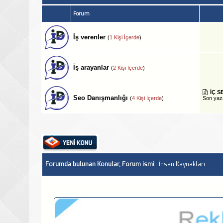
Forum
İş verenler
(
1 Kişi İçerde
)
İş arayanlar
(
2 Kişi İçerde
)
İÇ SE
Seo Danışmanlığı
(
4 Kişi İçerde
)
Son ya
Forumda bulunan Konular, Forum ismi
: İnsan Kaynakları