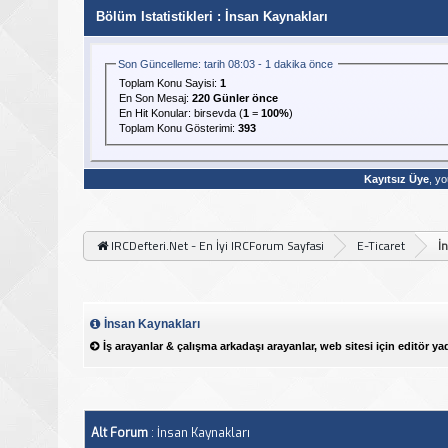
Bölüm Istatistikleri
: İnsan Kaynakları
Son Güncelleme: tarih 08:03 - 1 dakika önce
Toplam Konu Sayisi:
1
En Son Mesaj
:
220 Günler önce
En Hit Konular:
birsevda
(
1
=
100%
)
Toplam Konu Gösterimi:
393
Kayıtsız Üye
, yo
IRCDefteri.Net - En İyi IRCForum Sayfasi
E-Ticaret
İ
İnsan Kaynakları
İş arayanlar & çalışma arkadaşı arayanlar, web sitesi için editör ya
Alt Forum
: İnsan Kaynakları