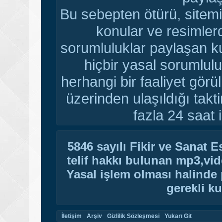
Bu sebepten ötürü, sitemi
konular ve resimler
sorumluluklar paylaşan ku
hiçbir yasal sorumlulu
herhangi bir faaliyet gör
üzerinden ulaşıldığı tak
fazla 24 saat i
5846 sayılı Fikir ve Sanat 
telif hakkı bulunan mp3,vide
Yasal işlem olması halinde p
gerekli ku
İletişim
Arşiv
Gizlilik Sözleşmesi
Yukarı Git