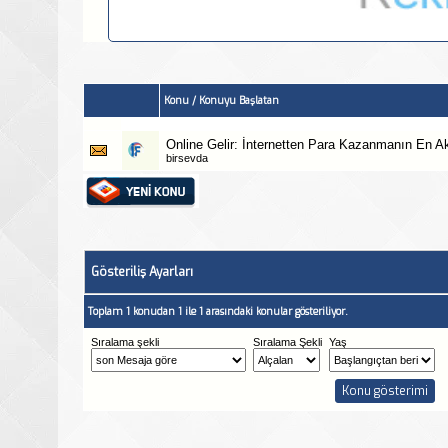
Konu
/
Konuyu Başlatan
Online Gelir: İnternetten Para Kazanmanın En Akı
birsevda
Gösteriliş Ayarları
Toplam 1 konudan 1 ile 1 arasındaki konular gösteriliyor.
Sıralama şekli
Sıralama Şekli
Yaş