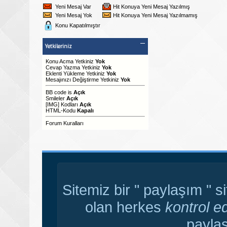
Yeni Mesaj Var
Hit Konuya Yeni Mesaj Yazılmış
Yeni Mesaj Yok
Hit Konuya Yeni Mesaj Yazılmamış
Konu Kapatılmıştır
Yetkileriniz
Konu Acma Yetkiniz
Yok
Cevap Yazma Yetkiniz
Yok
Eklenti Yükleme Yetkiniz
Yok
Mesajınızı Değiştirme Yetkiniz
Yok
BB code
is
Açık
Smileler
Açık
[IMG]
Kodları
Açık
HTML-Kodu
Kapalı
Forum Kuralları
Sitemiz bir " paylaşım " s
olan herkes
kontrol e
paylaş