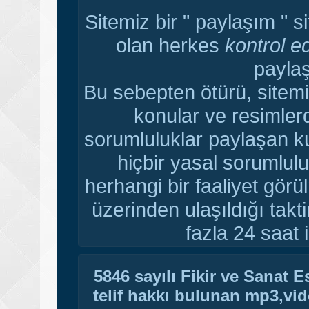
Sitemiz bir " paylaşım " s
olan herkes
kontrol e
paylaş
Bu sebepten ötürü, sitemi
konular ve resimler
sorumluluklar paylaşan ku
hiçbir yasal sorumlulu
herhangi bir faaliyet gör
üzerinden ulaşıldığı tak
fazla 24 saat i
5846 sayılı Fikir ve Sanat 
telif hakkı bulunan mp3,vide