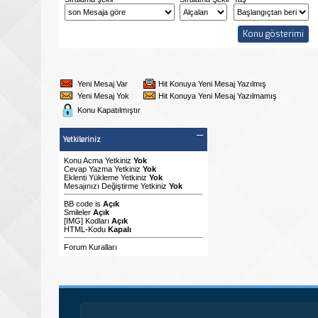
Yeni Mesaj Var
Hit Konuya Yeni Mesaj Yazılmış
Yeni Mesaj Yok
Hit Konuya Yeni Mesaj Yazılmamış
Konu Kapatılmıştır
Yetkileriniz
Konu Acma Yetkiniz
Yok
Cevap Yazma Yetkiniz
Yok
Eklenti Yükleme Yetkiniz
Yok
Mesajınızı Değiştirme Yetkiniz
Yok
BB code
is
Açık
Smileler
Açık
[IMG]
Kodları
Açık
HTML-Kodu
Kapalı
Forum Kuralları