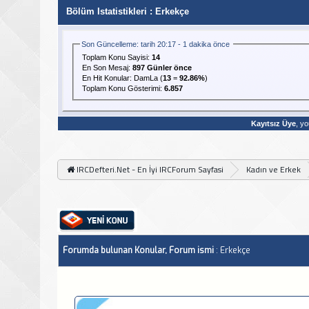
Bölüm Istatistikleri
: Erkekçe
Son Güncelleme: tarih 20:17 - 1 dakika önce
Toplam Konu Sayisi:
14
En Son Mesaj
:
897 Günler önce
En Hit Konular:
DamLa
(
13
=
92.86%
)
Toplam Konu Gösterimi:
6.857
Kayıtsız Üye
, yo
IRCDefteri.Net - En İyi IRCForum Sayfasi
Kadın ve Erkek
Forumda bulunan Konular, Forum ismi
: Erkekçe