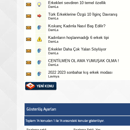
Erkekleri sevdiren 10 temel özellik
DamLa
Türk Erkeklerine Özgü 10 İlginç Davranış
DamLa
Kıskanç Kadınla Nasıl Baş Edilir?
DamLa
Kadınların hoşlanmadığı 6 erkek tipi
DamLa
Erkekler Daha Çok Yalan Söylüyor
DamLa
CENTİLMEN OL AMA YUMUŞAK OLMA !
DamLa
2022 2023 sonbahar kış erkek modası
Lavinya
Gösteriliş Ayarları
Toplam 14 konudan 1 ile 14 arasındaki konular gösteriliyor.
Sıralama şekli
Sıralama Şekli
Yaş