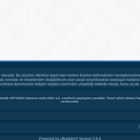
" sitesidir. Bu yüzden sitemize kayıt olan herkes
kontrol edilmeksizin
mesaj/konu/res
ar, konular ve resimlerden doğabilecek olan yasal sorumluluklar paylaşan kullanıcı
örülmesi durumunda iletişim sayfası üzerinden ulaşıldığı taktirde mesaj, konu ya da r
mizde telif hakkı bulunan mp3,video v.b. eserlerin paylaşımı yasaktır. Yasal işlem olması hal
verilecektir.
Powered by vBulletin® Version 3.8.8