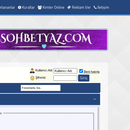
nlananlar
Kurallar
Kimler Online
Reklam Ver
İletişim
Kullanıcı Adı
Beni hatırla
Şifreniz
ce