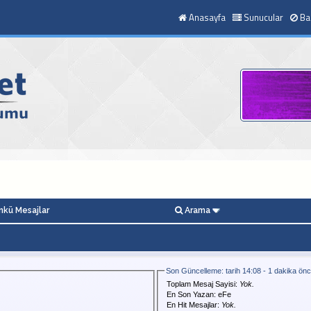
Anasayfa
Sunucular
Ba
kü Mesajlar
Arama
Son Güncelleme: tarih 14:08 - 1 dakika ön
Toplam Mesaj Sayisi:
Yok.
En Son Yazan:
eFe
En Hit Mesajlar:
Yok.