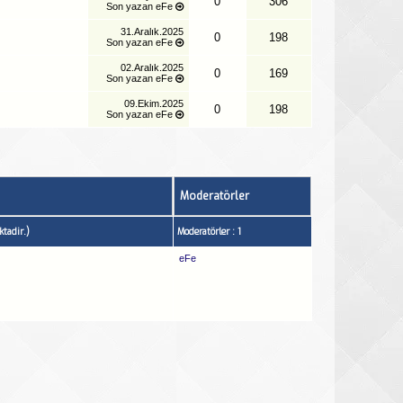
0
306
Son yazan
eFe
31.Aralık.2025
0
198
Son yazan
eFe
02.Aralık.2025
0
169
Son yazan
eFe
09.Ekim.2025
0
198
Son yazan
eFe
Moderatörler
tadir.)
Moderatörler : 1
eFe