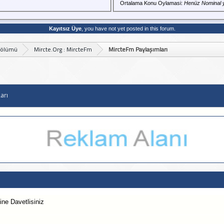
Ortalama Konu Oylamasi:
Henüz Nominal 
Kayıtsız Üye
, you have not yet posted in this forum.
Bölümü
Mircte.Org : MircteFm
MircteFm Paylaşımları
arı
ne Davetlisiniz