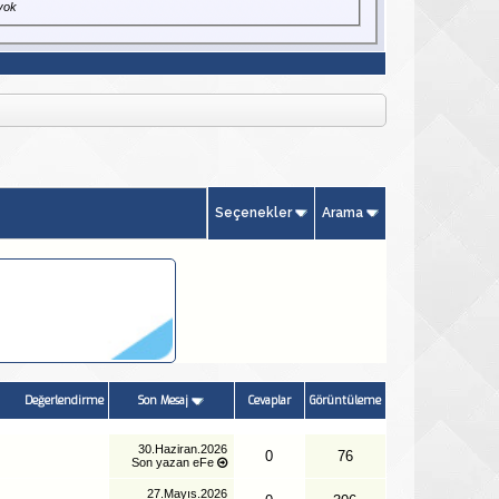
yok
Seçenekler
Arama
Değerlendirme
Son Mesaj
Cevaplar
Görüntüleme
30.Haziran.2026
0
76
Son yazan
eFe
27.Mayıs.2026