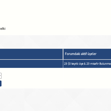
elki
Forumdaki aktif üyeler
23 (0 kayıtlı üye & 23 misafir Bulunmak