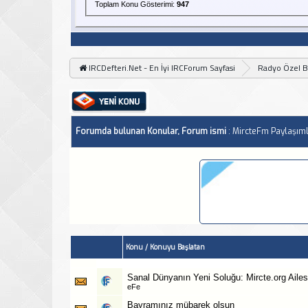
Toplam Konu Gösterimi:
947
IRCDefteri.Net - En İyi IRCForum Sayfasi
Radyo Özel 
Forumda bulunan Konular, Forum ismi
: MircteFm Paylaşıml
Konu
/
Konuyu Başlatan
Sanal Dünyanın Yeni Soluğu: Mircte.org Ailesi
eFe
Bayramınız mübarek olsun