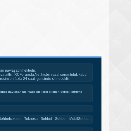
im paylaşabilmektedir.
ya aittir. IRCForumda.Net hiçbir yasal sorumluluk kabul
esim en fazla 24 saat içerisinde silinecektir.
inde paylaşan kişi yada kişilerin bilgileri gerekli kuruma
Sohbetcok.net
Teknosa
Sohbet
Sohbet
MobilSohbet