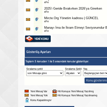
eFe
2025’i Geride Bırakırken 2026’ya Girerken
eFe
Mircte.Org Yönetim kadrosu | GÜNCEL
eFe
Manayı İma ile İkram Etmeyi Seviyorumdur B
eFe
Gösteriliş Ayarları
Toplam 5 konudan 1 ile 5 arasındaki konular gösteriliyor.
Sıralama şekli
Sıralama Şekli
Yaş
Yeni Mesaj Var
Hit Konuya Yeni Mesaj Yazılmış
Yeni Mesaj Yok
Hit Konuya Yeni Mesaj Yazılmamış
Konu Kapatılmıştır