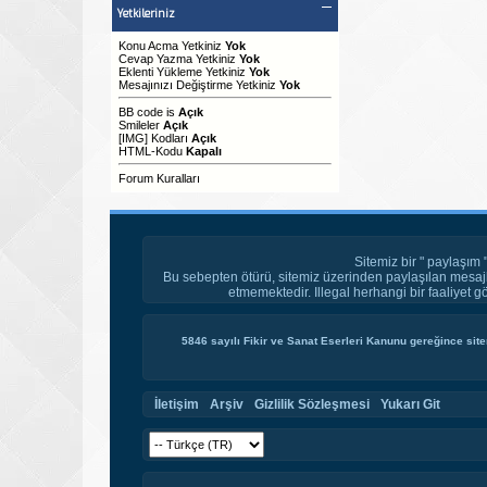
Yetkileriniz
Konu Acma Yetkiniz
Yok
Cevap Yazma Yetkiniz
Yok
Eklenti Yükleme Yetkiniz
Yok
Mesajınızı Değiştirme Yetkiniz
Yok
BB code
is
Açık
Smileler
Açık
[IMG]
Kodları
Açık
HTML-Kodu
Kapalı
Forum Kuralları
Sitemiz bir " paylaşım 
Bu sebepten ötürü, sitemiz üzerinden paylaşılan mesajl
etmemektedir. Illegal herhangi bir faaliyet g
5846 sayılı Fikir ve Sanat Eserleri Kanunu gereğince site
İletişim
Arşiv
Gizlilik Sözleşmesi
Yukarı Git