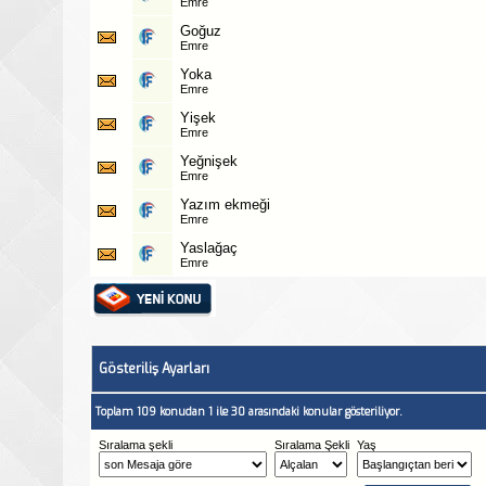
Emre
Goğuz
Emre
Yoka
Emre
Yişek
Emre
Yeğnişek
Emre
Yazım ekmeği
Emre
Yaslağaç
Emre
Gösteriliş Ayarları
Toplam 109 konudan 1 ile 30 arasındaki konular gösteriliyor.
Sıralama şekli
Sıralama Şekli
Yaş