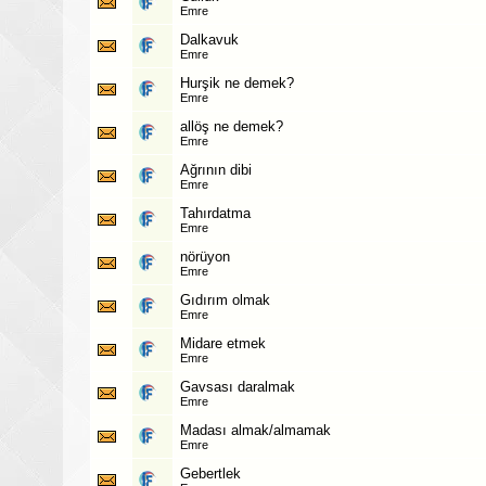
Emre
Dalkavuk
Emre
Hurşik ne demek?
Emre
allöş ne demek?
Emre
Ağrının dibi
Emre
Tahırdatma
Emre
nörüyon
Emre
Gıdırım olmak
Emre
Midare etmek
Emre
Gavsası daralmak
Emre
Madası almak/almamak
Emre
Gebertlek