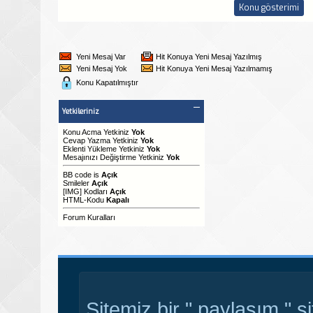
Yeni Mesaj Var
Hit Konuya Yeni Mesaj Yazılmış
Yeni Mesaj Yok
Hit Konuya Yeni Mesaj Yazılmamış
Konu Kapatılmıştır
Yetkileriniz
Konu Acma Yetkiniz
Yok
Cevap Yazma Yetkiniz
Yok
Eklenti Yükleme Yetkiniz
Yok
Mesajınızı Değiştirme Yetkiniz
Yok
BB code
is
Açık
Smileler
Açık
[IMG]
Kodları
Açık
HTML-Kodu
Kapalı
Forum Kuralları
Sitemiz bir " paylaşım " s