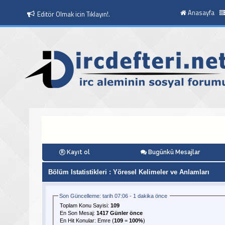
Anasayfa
Editör Olmak icin Tıklayın!.
Moderatör Olmak icin Tıklayın!.
Kayıt ol
Bugünkü Mesajlar
Bölüm Istatistikleri
: Yöresel Kelimeler ve Anlamları
Son Güncelleme: tarih 07:06 - 1 dakika önce
Toplam Konu Sayisi:
109
En Son Mesaj
:
1417 Günler önce
En Hit Konular:
Emre
(
109
=
100%
)