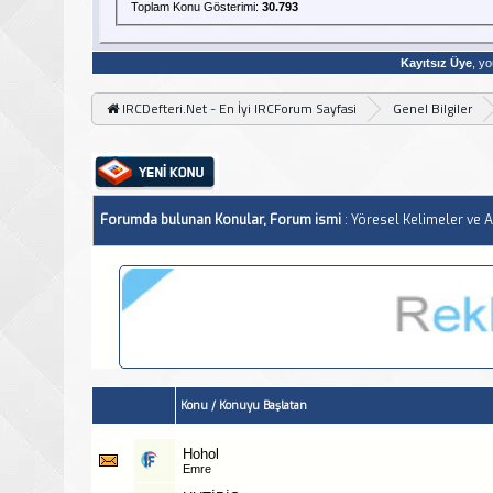
Toplam Konu Gösterimi:
30.793
Kayıtsız Üye
, yo
IRCDefteri.Net - En İyi IRCForum Sayfasi
Genel Bilgiler
Forumda bulunan Konular, Forum ismi
: Yöresel Kelimeler ve 
Konu
/
Konuyu Başlatan
Hohol
Emre