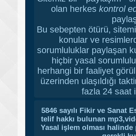
olan herkes
kontrol e
paylaş
Bu sebepten ötürü, sitemi
konular ve resimler
sorumluluklar paylaşan ku
hiçbir yasal sorumlulu
herhangi bir faaliyet gör
üzerinden ulaşıldığı tak
fazla 24 saat i
5846 sayılı Fikir ve Sanat 
telif hakkı bulunan mp3,vide
Yasal işlem olması halinde p
gerekli ku