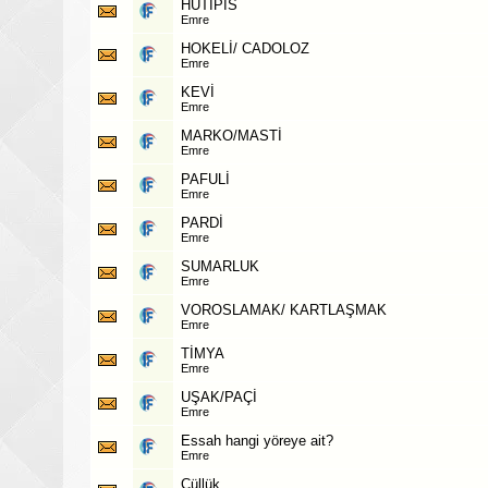
HUTİPİS
Emre
HOKELİ/ CADOLOZ
Emre
KEVİ
Emre
MARKO/MASTİ
Emre
PAFULİ
Emre
PARDİ
Emre
SUMARLUK
Emre
VOROSLAMAK/ KARTLAŞMAK
Emre
TİMYA
Emre
UŞAK/PAÇİ
Emre
Essah hangi yöreye ait?
Emre
Cüllük