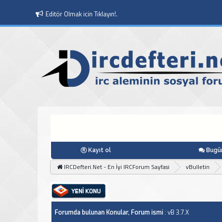
Editör Olmak icin Tıklayın!.
Kayıt ol
Bugün
IRCDefteri.Net - En İyi IRCForum Sayfasi
vBulletin
Forumda bulunan Konular, Forum ismi
: vB 3.7.X