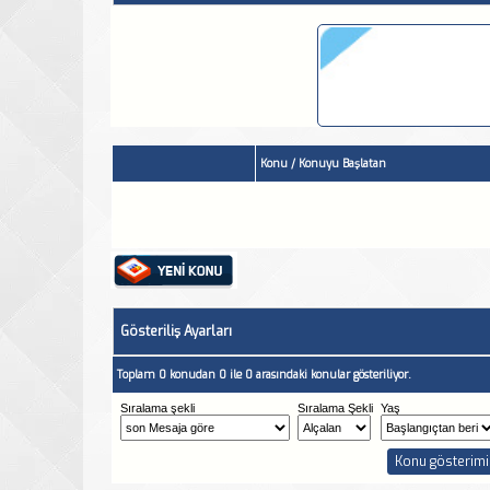
Konu
/
Konuyu Başlatan
Gösteriliş Ayarları
Toplam 0 konudan 0 ile 0 arasındaki konular gösteriliyor.
Sıralama şekli
Sıralama Şekli
Yaş