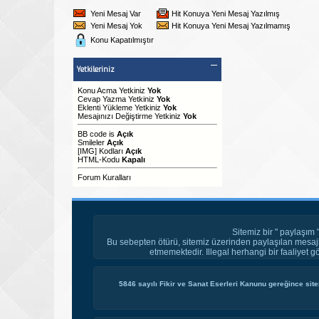
Yeni Mesaj Var
Hit Konuya Yeni Mesaj Yazılmış
Yeni Mesaj Yok
Hit Konuya Yeni Mesaj Yazılmamış
Konu Kapatılmıştır
Yetkileriniz
Konu Acma Yetkiniz
Yok
Cevap Yazma Yetkiniz
Yok
Eklenti Yükleme Yetkiniz
Yok
Mesajınızı Değiştirme Yetkiniz
Yok
BB code
is
Açık
Smileler
Açık
[IMG]
Kodları
Açık
HTML-Kodu
Kapalı
Forum Kuralları
Sitemiz bir " paylaşım 
Bu sebepten ötürü, sitemiz üzerinden paylaşılan mesajl
etmemektedir. Illegal herhangi bir faaliyet g
5846 sayılı Fikir ve Sanat Eserleri Kanunu gereğince site