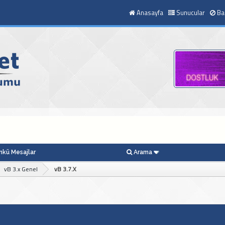
Anasayfa
Sunucular
Ba
kü Mesajlar
Arama
vB 3.x Genel
vB 3.7.X