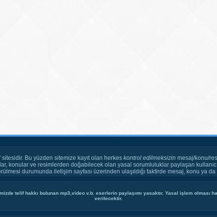
" sitesidir. Bu yüzden sitemize kayıt olan herkes
kontrol edilmeksizin
mesaj/konu/res
ar, konular ve resimlerden doğabilecek olan yasal sorumluluklar paylaşan kullanıcı
örülmesi durumunda iletişim sayfası üzerinden ulaşıldığı taktirde mesaj, konu ya da r
mizde telif hakkı bulunan mp3,video v.b. eserlerin paylaşımı yasaktır. Yasal işlem olması hal
verilecektir.