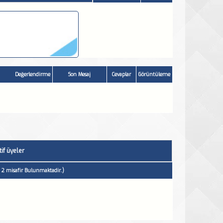
Değerlendirme
Son Mesaj
Cevaplar
Görüntüleme
if üyeler
& 2 misafir Bulunmaktadir.)