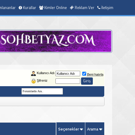
nlananlar
Kurallar
Kimler Online
Reklam Ver
İletişim
Kullanıcı Adı
Beni hatırla
Şifreniz
Seçenekler
Arama