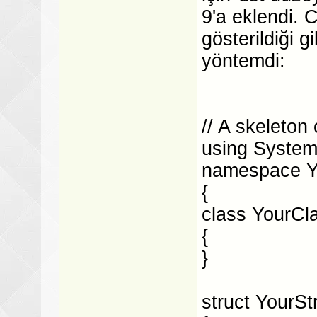
9'a eklendi. 
gösterildiği g
yöntemdi:
// A skeleton
using System
namespace 
{
class YourCl
{
}
struct YourSt