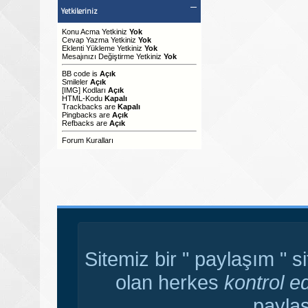
Yetkileriniz
Konu Acma Yetkiniz
Yok
Cevap Yazma Yetkiniz
Yok
Eklenti Yükleme Yetkiniz
Yok
Mesajınızı Değiştirme Yetkiniz
Yok
BB code
is
Açık
Smileler
Açık
[IMG]
Kodları
Açık
HTML-Kodu
Kapalı
Trackbacks
are
Kapalı
Pingbacks
are
Açık
Refbacks
are
Açık
Forum Kuralları
Sitemiz bir " paylaşım " s
olan herkes
kontrol e
paylaş