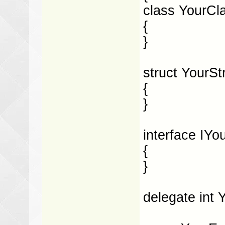
class YourCl
{
}
struct YourSt
{
}
interface IYo
{
}
delegate int 