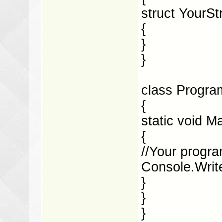
struct YourSt
{
}
}
class Progra
{
static void Ma
{
//Your progra
Console.Write
}
}
}