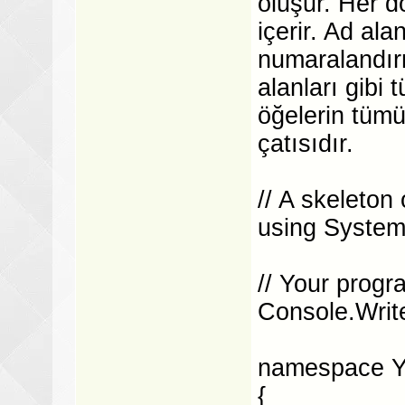
oluşur. Her d
içerir. Ad alan
numaralandırm
alanları gibi 
öğelerin tümü
çatısıdır.
// A skeleton
using System
// Your progr
Console.Write
namespace 
{