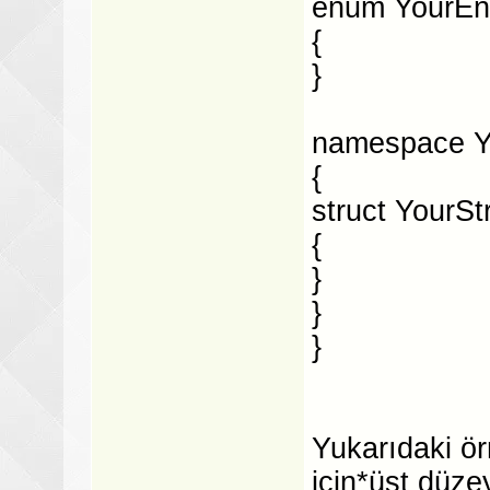
enum YourE
{
}
namespace 
{
struct YourSt
{
}
}
}
Yukarıdaki ör
için*üst düzey