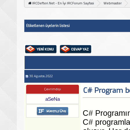
IRCDefteri.Net - En İyi IRCForum Sayfasi
Webmaster
Etiketlenen üyelerin listesi
30.Ağustos.2022
C# Program b
Çevrimdışı
aSeNa
C# Programın
C# programla