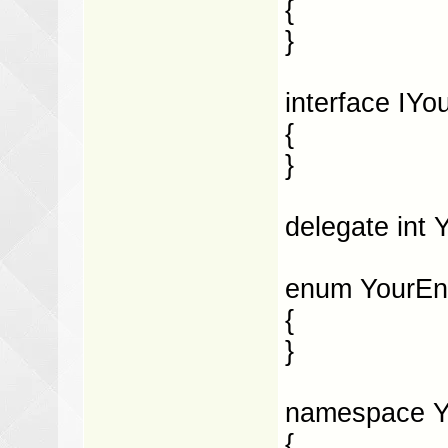
{
}
interface IYo
{
}
delegate int 
enum YourE
{
}
namespace 
{