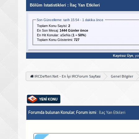
Bölüm Istatistikleri
: İlaç Yan Etkileri
Son Güncelleme: tarih 15:54 - 1 dakika önce
Toplam Konu Sayisi:
2
En Son Mesaj
:
1444 Günler önce
En Hit Konular:
aSeNa
(
1
=
50%
)
Toplam Konu Gösterimi:
727
Kayıtsız Üye
, yo
IRCDefteri.Net - En İyi IRCForum Sayfasi
Genel Bilgiler
Forumda bulunan Konular, Forum ismi
: İlaç Yan Etkileri