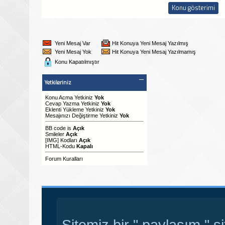
Yeni Mesaj Var
Hit Konuya Yeni Mesaj Yazılmış
Yeni Mesaj Yok
Hit Konuya Yeni Mesaj Yazılmamış
Konu Kapatılmıştır
Yetkileriniz
Konu Acma Yetkiniz
Yok
Cevap Yazma Yetkiniz
Yok
Eklenti Yükleme Yetkiniz
Yok
Mesajınızı Değiştirme Yetkiniz
Yok
BB code
is
Açık
Smileler
Açık
[IMG]
Kodları
Açık
HTML-Kodu
Kapalı
Forum Kuralları
Sitemiz bir " paylaşım " s