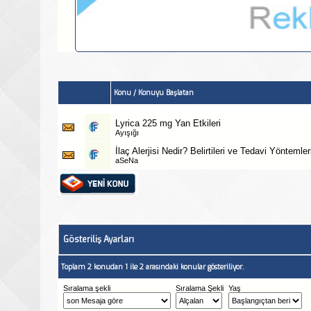
Konu
/
Konuyu Başlatan
Lyrica 225 mg Yan Etkileri
Ayışığı
İlaç Alerjisi Nedir? Belirtileri ve Tedavi Yöntemler
aSeNa
Gösteriliş Ayarları
Toplam 2 konudan 1 ile 2 arasındaki konular gösteriliyor.
Sıralama şekli
Sıralama Şekli
Yaş