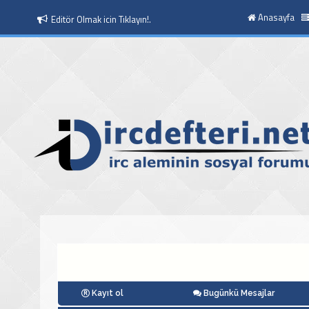
Anasayfa
Editör Olmak icin Tıklayın!.
Kayıt ol
Bugünkü Mesajlar