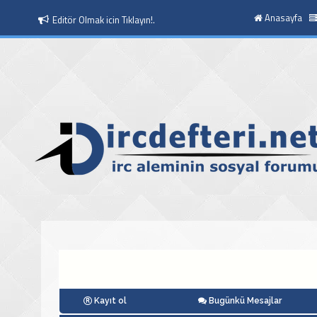
Anasayfa
Editör Olmak icin Tıklayın!.
Moderatör Olmak icin Tıklayın!.
Kayıt ol
Bugünkü Mesajlar