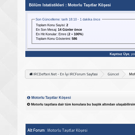
Bölüm Istatistikleri
: Motorlu Taşıtlar Köşesi
Son Güncelleme: tarih 18:10 - 1 dakika önce
Toplam Konu Sayisi:
2
En Son Mesaj
:
14 Günler önce
En Hit Konular:
Emre
(
2
=
100%
)
Toplam Konu Gösterimi:
586
Kayıtsız Üye
, yo
IRCDefteri.Net - En İyi IRCForum Sayfasi
Güncel
Mot
Motorlu Taşıtlar Köşesi
Motorlu taşıtlara dair tüm konulara bu başlık altından ulaşabilirsin
Alt Forum
: Motorlu Taşıtlar Köşesi