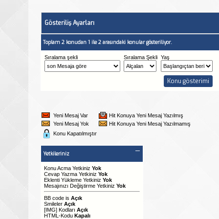
Gösteriliş Ayarları
Toplam 2 konudan 1 ile 2 arasındaki konular gösteriliyor.
Sıralama şekli
Sıralama Şekli
Yaş
Yeni Mesaj Var
Hit Konuya Yeni Mesaj Yazılmış
Yeni Mesaj Yok
Hit Konuya Yeni Mesaj Yazılmamış
Konu Kapatılmıştır
Yetkileriniz
Konu Acma Yetkiniz
Yok
Cevap Yazma Yetkiniz
Yok
Eklenti Yükleme Yetkiniz
Yok
Mesajınızı Değiştirme Yetkiniz
Yok
BB code
is
Açık
Smileler
Açık
[IMG]
Kodları
Açık
HTML-Kodu
Kapalı