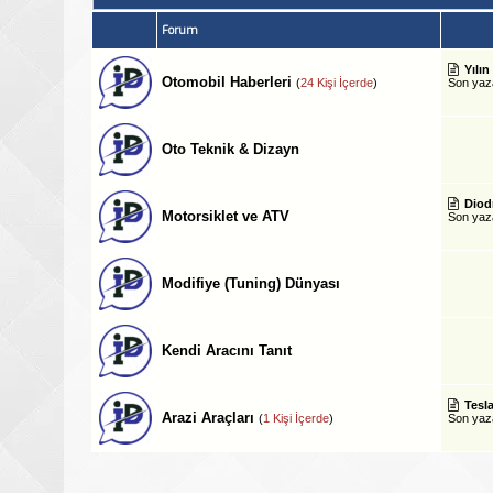
Forum
Yılın
Otomobil Haberleri
(
24 Kişi İçerde
)
Son ya
Oto Teknik & Dizayn
Diod
Motorsiklet ve ATV
Son ya
Modifiye (Tuning) Dünyası
Kendi Aracını Tanıt
Tesla
Arazi Araçları
(
1 Kişi İçerde
)
Son ya