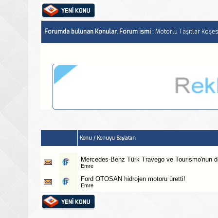
Forumda bulunan Konular, Forum ismi
: Motorlu Taşıtlar Köşes
Konu
/
Konuyu Başlatan
Mercedes-Benz Türk Travego ve Tourismo'nun do
Emre
Ford OTOSAN hidrojen motoru üretti!
Emre