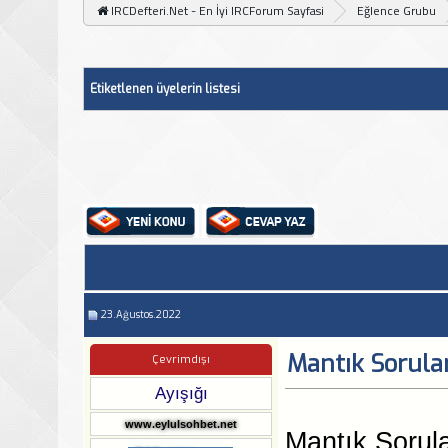
IRCDefteri.Net - En İyi IRCForum Sayfasi
Eğlence Grubu
Etiketlenen üyelerin listesi
23.Ağustos.2022
Mantık Soruları
Çevrimdışı
Ayışığı
www.eylulsohbet.net
Mantık Sorula