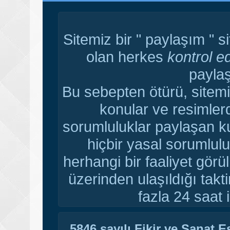
Sitemiz bir " paylaşım " s
olan herkes
kontrol e
paylaş
Bu sebepten ötürü, sitemi
konular ve resimler
sorumluluklar paylaşan ku
hiçbir yasal sorumlulu
herhangi bir faaliyet gör
üzerinden ulaşıldığı tak
fazla 24 saat i
5846 sayılı Fikir ve Sanat 