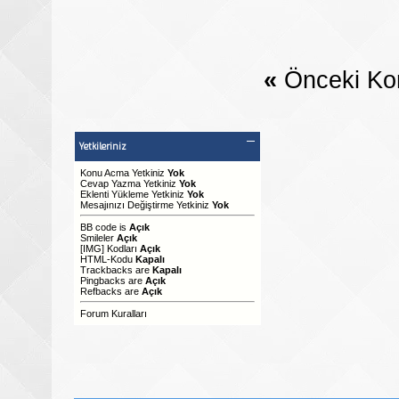
«
Önceki Ko
Yetkileriniz
Konu Acma Yetkiniz
Yok
Cevap Yazma Yetkiniz
Yok
Eklenti Yükleme Yetkiniz
Yok
Mesajınızı Değiştirme Yetkiniz
Yok
BB code
is
Açık
Smileler
Açık
[IMG]
Kodları
Açık
HTML-Kodu
Kapalı
Trackbacks
are
Kapalı
Pingbacks
are
Açık
Refbacks
are
Açık
Forum Kuralları