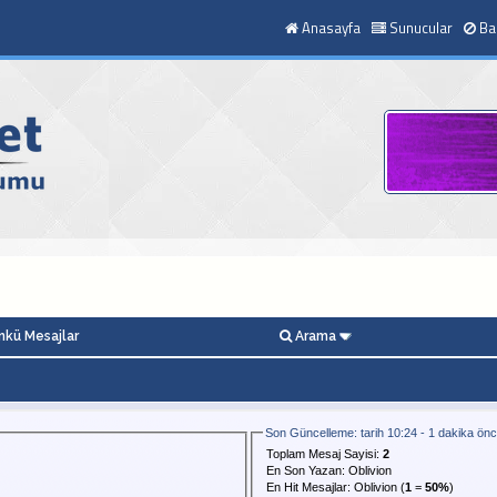
Anasayfa
Sunucular
Ba
kü Mesajlar
Arama
Son Güncelleme: tarih 10:24 - 1 dakika ön
Toplam Mesaj Sayisi:
2
En Son Yazan:
Oblivion
En Hit Mesajlar:
Oblivion
(
1
=
50%
)