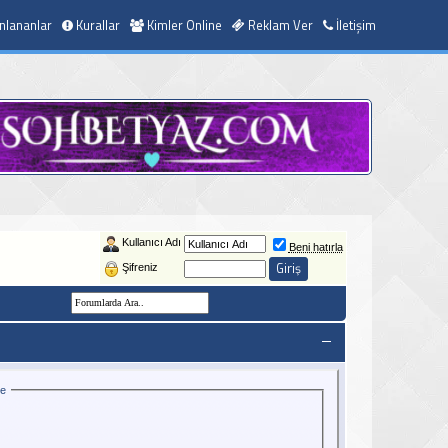
nlananlar
Kurallar
Kimler Online
Reklam Ver
İletişim
Kullanıcı Adı
Beni hatırla
Şifreniz
ce