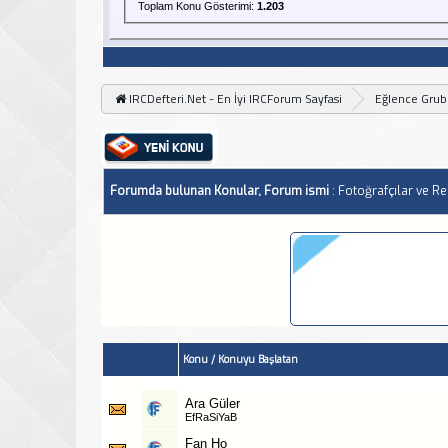
Toplam Konu Gösterimi:
1.203
IRCDefteri.Net - En İyi IRCForum Sayfasi
Eğlence Gru
Forumda bulunan Konular, Forum ismi
: Fotoğrafçılar ve Re
Konu
/
Konuyu Başlatan
Ara Güler
EfRaSiYaB
Fan Ho