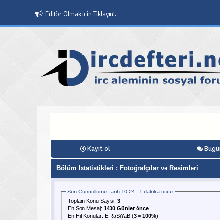
Editör Olmak icin Tıklayın!.
Kayıt ol
Bugün
Bölüm Istatistikleri
: Fotoğrafçılar ve Resimleri
Son Güncelleme: tarih 10:24 - 1 dakika önce
Toplam Konu Sayisi:
3
En Son Mesaj
:
1400 Günler önce
En Hit Konular:
EfRaSiYaB
(
3
=
100%
)