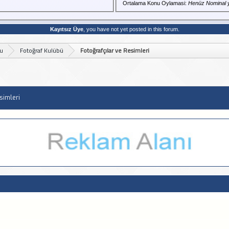
Ortalama Konu Oylamasi:
Henüz Nominal 
Kayıtsız Üye
, you have not yet posted in this forum.
bu
Fotoğraf Kulübü
Fotoğrafçılar ve Resimleri
simleri