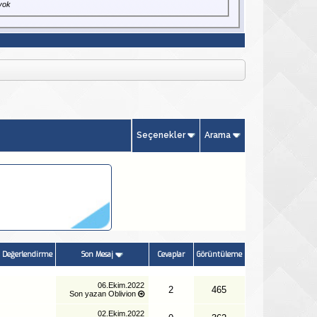
yok
Seçenekler
Arama
Değerlendirme
Son Mesaj
Cevaplar
Görüntüleme
06.Ekim.2022
2
465
Son yazan
Oblivion
02.Ekim.2022