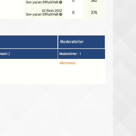
0
362
Son yazan
EfRaSiYaB
02.Ekim.2022
0
376
Son yazan
EfRaSiYaB
Moderatörler
tadir.)
Moderatörler : 1
Merhamet