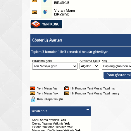
EfRaSiYaB
Vivian Maier
EfRaSiYaB
Gösteriliş Ayarları
Toplam 3 konudan 1 ile 3 arasındaki konular gösteriliyor.
Sıralama şekli
Sıralama Şekli
Yaş
Yeni Mesaj Var
Hit Konuya Yeni Mesaj Yazılmış
Yeni Mesaj Yok
Hit Konuya Yeni Mesaj Yazılmamış
Konu Kapatılmıştır
Yetkileriniz
Konu Acma Yetkiniz
Yok
Cevap Yazma Yetkiniz
Yok
Eklenti Yükleme Yetkiniz
Yok
Mesajınızı Değiştirme Yetkiniz
Yok