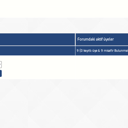
Forumdaki aktif üyeler
9 (0 kayıtlı üye & 9 misafir Bulunmak