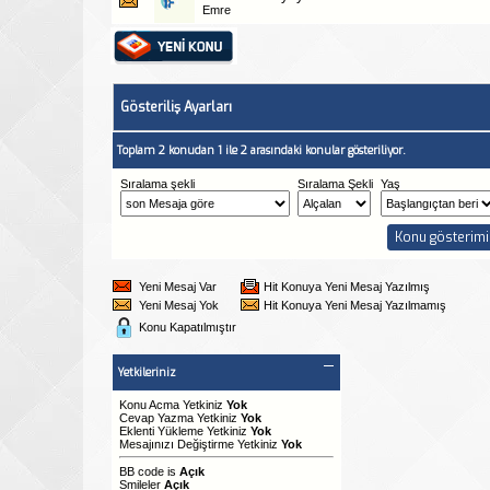
Emre
Gösteriliş Ayarları
Toplam 2 konudan 1 ile 2 arasındaki konular gösteriliyor.
Sıralama şekli
Sıralama Şekli
Yaş
Yeni Mesaj Var
Hit Konuya Yeni Mesaj Yazılmış
Yeni Mesaj Yok
Hit Konuya Yeni Mesaj Yazılmamış
Konu Kapatılmıştır
Yetkileriniz
Konu Acma Yetkiniz
Yok
Cevap Yazma Yetkiniz
Yok
Eklenti Yükleme Yetkiniz
Yok
Mesajınızı Değiştirme Yetkiniz
Yok
BB code
is
Açık
Smileler
Açık