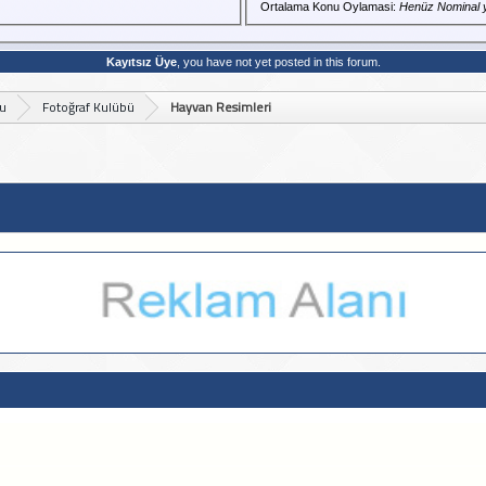
Ortalama Konu Oylamasi:
Henüz Nominal 
Kayıtsız Üye
, you have not yet posted in this forum.
bu
Fotoğraf Kulübü
Hayvan Resimleri