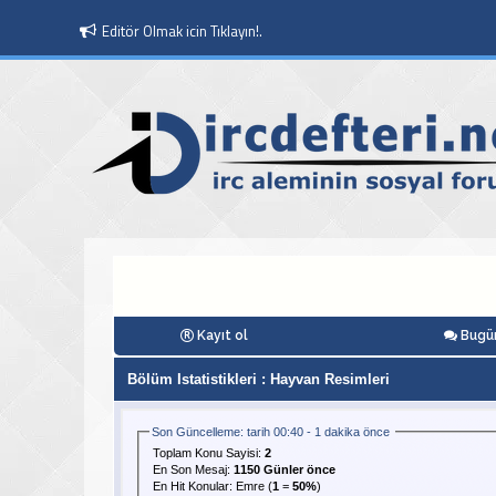
Editör Olmak icin Tıklayın!.
Kayıt ol
Bugün
Bölüm Istatistikleri
: Hayvan Resimleri
Son Güncelleme: tarih 00:40 - 1 dakika önce
Toplam Konu Sayisi:
2
En Son Mesaj
:
1150 Günler önce
En Hit Konular:
Emre
(
1
=
50%
)