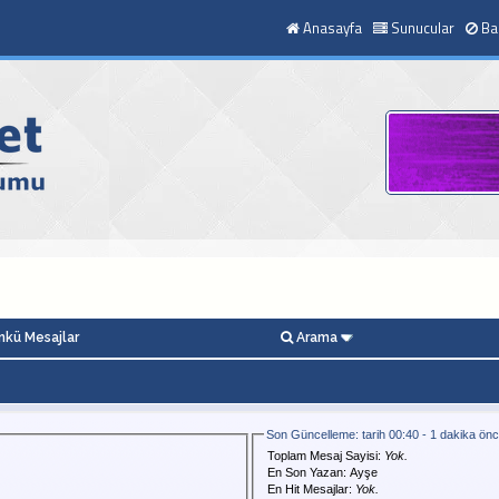
Anasayfa
Sunucular
Ba
kü Mesajlar
Arama
Son Güncelleme: tarih 00:40 - 1 dakika ön
Toplam Mesaj Sayisi:
Yok.
En Son Yazan:
Ayşe
En Hit Mesajlar:
Yok.