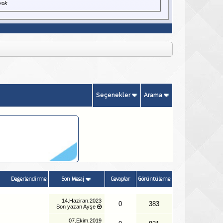
yok
Seçenekler
Arama
Değerlendirme
Son Mesaj
Cevaplar
Görüntüleme
14.Haziran.2023
0
383
Son yazan
Ayşe
07.Ekim.2019