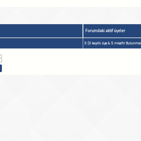
Forumdaki aktif üyeler
5 (0 kayıtlı üye & 5 misafir Bulunmak