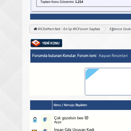
Toplam Konu Gösterimi:
1.214
IRCDefteri.Net - En İyi IRCForum Sayfasi
Eğlence Gru
Forumda bulunan Konular, Forum ismi
: Hayvan Resimleri
Konu
/
Konuyu Başlatan
Çok güzelsin bee 😻
Ayşe
İnsan Gibi Uyuyan Kedi