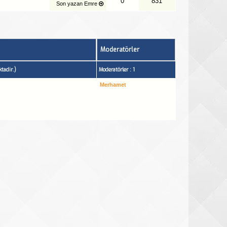
0
831
Son yazan
Emre
Moderatörler
tadir.)
Moderatörler : 1
Merhamet