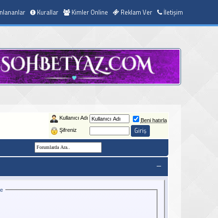
nlananlar
Kurallar
Kimler Online
Reklam Ver
İletişim
Kullanıcı Adı
Beni hatırla
Şifreniz
ce