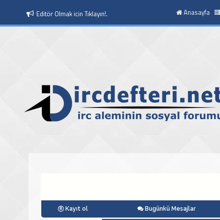
Anasayfa
Editör Olmak icin Tıklayın!.
Kayıt ol
Bugünkü Mesajlar