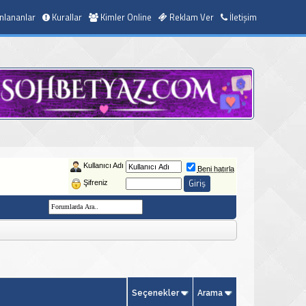
nlananlar
Kurallar
Kimler Online
Reklam Ver
İletişim
Kullanıcı Adı
Beni hatırla
Şifreniz
Seçenekler
Arama