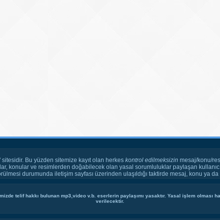
" sitesidir. Bu yüzden sitemize kayıt olan herkes
kontrol edilmeksizin
mesaj/konu/res
ar, konular ve resimlerden doğabilecek olan yasal sorumluluklar paylaşan kullanıcı
örülmesi durumunda iletişim sayfası üzerinden ulaşıldığı taktirde mesaj, konu ya da r
mizde telif hakkı bulunan mp3,video v.b. eserlerin paylaşımı yasaktır. Yasal işlem olması hal
verilecektir.