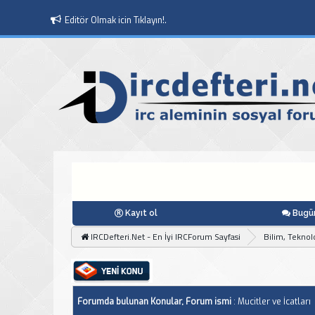
Editör Olmak icin Tıklayın!.
Kayıt ol
Bugün
IRCDefteri.Net - En İyi IRCForum Sayfasi
Bilim, Teknolo
Forumda bulunan Konular, Forum ismi
: Mucitler ve İcatları