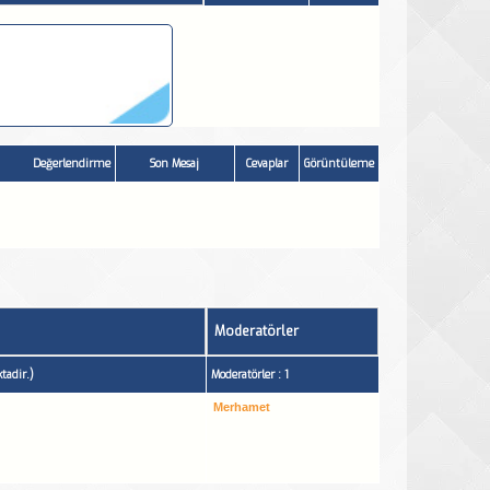
Değerlendirme
Son Mesaj
Cevaplar
Görüntüleme
Moderatörler
tadir.)
Moderatörler : 1
Merhamet