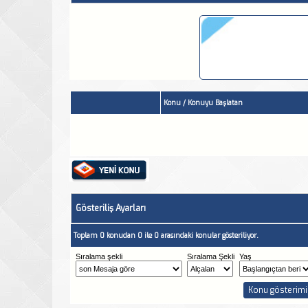
Konu
/
Konuyu Başlatan
Gösteriliş Ayarları
Toplam 0 konudan 0 ile 0 arasındaki konular gösteriliyor.
Sıralama şekli
Sıralama Şekli
Yaş