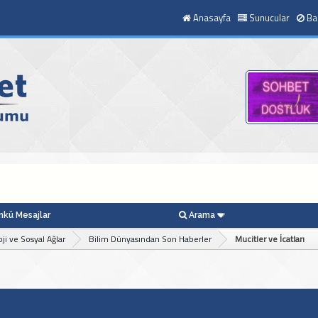
Anasayfa
Sunucular
Ba
kü Mesajlar
Arama
ji ve Sosyal Ağlar
Bilim Dünyasından Son Haberler
Mucitler ve İcatları