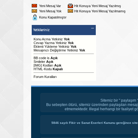
Yeni Mesaj Var
Hit Konuya Yeni Mesaj Yazılmış
Yeni Mesaj Yok
Hit Konuya Yeni Mesaj Yazılmamış
Konu Kapatılmıştır
Yetkileriniz
Konu Acma Yetkiniz
Yok
Cevap Yazma Yetkiniz
Yok
Eklenti Yükleme Yetkiniz
Yok
Mesajınızı Değiştirme Yetkiniz
Yok
BB code
is
Açık
Smileler
Açık
[IMG]
Kodları
Açık
HTML-Kodu
Kapalı
Forum Kuralları
Sitemiz bir " paylaşım 
Bu sebepten ötürü, sitemiz üzerinden paylaşılan mesajl
etmemektedir. Illegal herhangi bir faaliyet g
5846 sayılı Fikir ve Sanat Eserleri Kanunu gereğince site